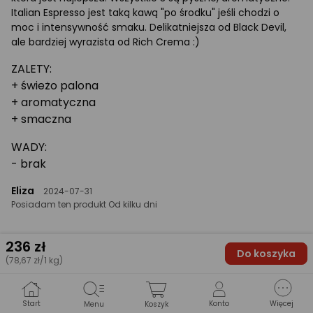
Italian Espresso jest taką kawą "po środku" jeśli chodzi o
moc i intensywność smaku. Delikatniejsza od Black Devil,
ale bardziej wyrazista od Rich Crema :)
ZALETY:
+ świeżo palona
+ aromatyczna
+ smaczna
WADY:
- brak
Eliza
2024-07-31
Posiadam ten produkt Od kilku dni
236
zł
Odpowiedz
0
0
Zgłoś nadużycie
Do koszyka
(78,67 zł/1 kg)
ocena
Ocena
Opinia potwierdzona zakupem
produktu
produktu
Start
Konto
Więcej
Menu
Koszyk
Opinia pochodzi z modelu:
Kawa ziarnista 4Swiss Black Devil świeżo