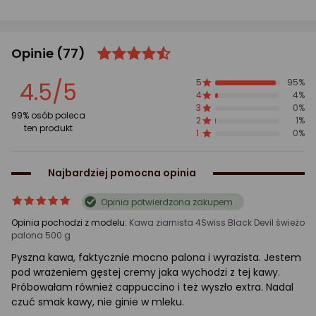
Opinie
(77)
ocena
Ocena
produktu
produktu
4.5/5
5
95%
4.5/5
4
4%
gwiazdki
3
0%
99% osób poleca
2
1%
ten produkt
1
0%
Najbardziej pomocna opinia
ocena
Ocena
Opinia potwierdzona zakupem
produktu
produktu
Opinia pochodzi z modelu:
Kawa ziarnista 4Swiss Black Devil świeżo
5/5
palona 500 g
gwiazdki
Pyszna kawa, faktycznie mocno palona i wyrazista. Jestem
pod wrażeniem gęstej cremy jaka wychodzi z tej kawy.
Próbowałam również cappuccino i też wyszło extra. Nadal
czuć smak kawy, nie ginie w mleku.