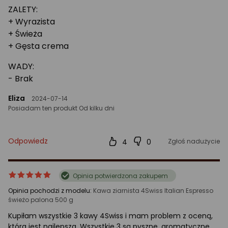
ZALETY:
+ Wyrazista
+ Świeża
+ Gęsta crema
WADY:
- Brak
Eliza
2024-07-14
Posiadam ten produkt Od kilku dni
Odpowiedz
4
0
Zgłoś nadużycie
ocena
Ocena
Opinia potwierdzona zakupem
produktu
produktu
Opinia pochodzi z modelu:
Kawa ziarnista 4Swiss Italian Espresso
5/5
świeżo palona 500 g
gwiazdki
Kupiłam wszystkie 3 kawy 4Swiss i mam problem z oceną,
która jest najlepsza. Wszystkie 3 są pyszne, aromatyczne.