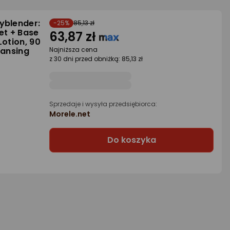
yblender:
-25%
85,13 zł
et + Base
63,87 zł
Lotion, 90
eansing
Najniższa cena
z 30 dni przed obniżką: 85,13 zł
Sprzedaje i wysyła przedsiębiorca:
Morele.net
Do koszyka