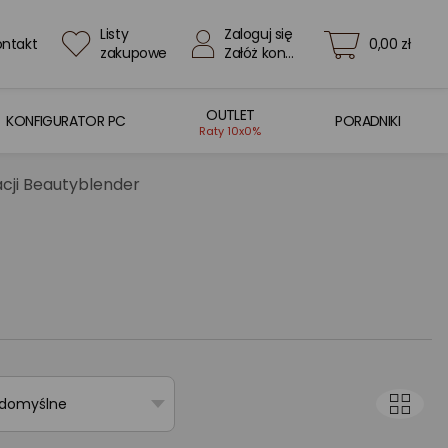
Listy
Zaloguj się
ontakt
0,00 zł
zakupowe
Załóż konto
OUTLET
KONFIGURATOR PC
PORADNIKI
Raty 10x0%
cji Beautyblender
 domyślne