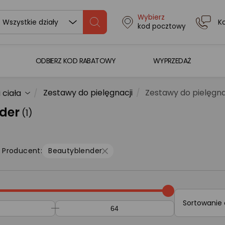
Wybierz
K
Wszystkie działy
kod pocztowy
ODBIERZ KOD RABATOWY
WYPRZEDAŻ
Zestawy do pielęgnacji
Zestawy do pielęgna
 ciała
der
(1)
Producent:
Beautyblender
Sortowanie