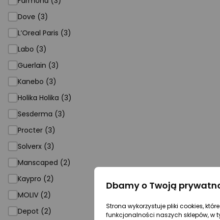
Farmona (3)
Dove (3)
L’Oreal Paris (3)
Labo (3)
Guerlain (3)
Kanebo (3)
Holika Holika (3)
Sesderma (3)
Procter (3)
Solverx (3)
Manscaped (2)
Kaypro (2)
Dbamy o Twoją prywatn
MOLIV (2)
Strona wykorzystuje pliki cookies, któ
Depot (2)
funkcjonalności naszych sklepów, w t