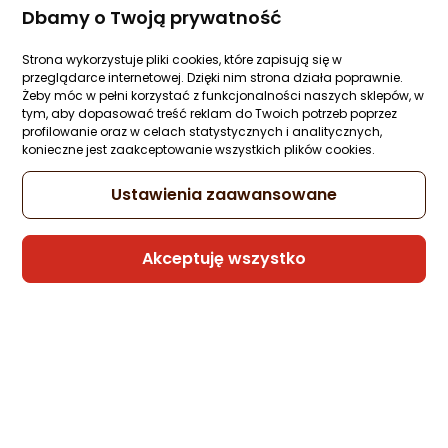
Saturator Brita sodaTRIO Czarny
Dbamy o Twoją prywatność
Zapytaj społeczności
ocena
Ocena
(2)
Kupiło 106 osób
produktu
produktu
Strona wykorzystuje pliki cookies, które zapisują się w
5/5
481,67 zł
przeglądarce internetowej. Dzięki nim strona działa poprawnie.
gwiazdki
Żeby móc w pełni korzystać z funkcjonalności naszych sklepów, w
rata od 12,23 zł
tym, aby dopasować treść reklam do Twoich potrzeb poprzez
profilowanie oraz w celach statystycznych i analitycznych,
konieczne jest zaakceptowanie wszystkich plików cookies.
Ustawienia zaawansowane
W Outlecie już od 380,52 zł
Rata od
9,66 zł
10x0%
Akceptuję wszystko
Raty 3x0%
Sprzedaje i wysyła przedsiębiorca:
Morele.net
Gwarancja Najniższej Ceny