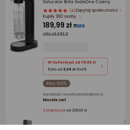
Saturator Brita SodaOne Czarny
Ocena: od najlepszej
Zapytaj społeczności
ocena
Ocena
(4)
Kupiły 282 osoby
produktu
produktu
Po ilości komentarzy
5/5
189,99 zł
gwiazdki
rata od 4,82 zł
W Outlecie już od 119,69 zł
Rata od
3,04 zł
10x0%
Raty 3x0%
Sprzedaje i wysyła przedsiębiorca:
Morele.net
3 propozycje
od 238,63 zł