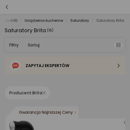
Małe AGD
Urządzenia kuchenne
Saturatory
Saturatory Brita
Saturatory Brita
(15)
Filtry
Sortuj
ZAPYTAJ EKSPERTÓW
Sortowanie domyślne
Cena - od najniższej
Brita
Cena - od najwyższej
Gwarancja Najniższej Ceny
Po popularności