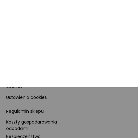
Dane firmy i numer konta
Zostań sprzedawcą
Obowiązki Morele.net i
Newsletter
Sprzedawcy Marketplace
Nagrody i certyfikaty
Kariera
Dla prasy
Polityka prywatności i
cookies
Ustawienia cookies
Regulamin sklepu
Koszty gospodarowania
odpadami
Bezpieczeństwo