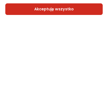
Ego-Sport
Akceptuję wszystko
Rains Plecak Mini Dune
Zapytaj społeczności
339,99 zł
rata od 9,11 zł
Sprzedaje i wysyła przedsiębiorca:
Ego-Sport
Rains Rains plecak wodoodporny
48x30x12cm 13L BACKPACK 12200 65
EVERGREEN
Zapytaj społeczności