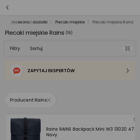
ka
Akcesoria i dodatki
Plecaki miejskie
Plecaki miejskie Rains
Plecaki miejskie Rains
(15)
Filtry
Sortuj
ZAPYTAJ EKSPERTÓW
Sortowanie domyślne
Cena - od najniższej
Rains
Cena - od najwyższej
Po popularności
Rains RAINS Backpack Mini W3 13020 47
Navy