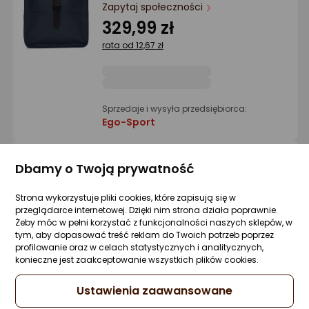
Ocena: od najlepszej
Zapytaj społeczności
329,99 zł
Po ilości komentarzy
rata od 12,67 zł
Sprzedaje i wysyła przedsiębiorca:
Ego-Sport
Dbamy o Twoją prywatność
Rains plecak BACKPACK MINI W3 13020 24
SAND
Strona wykorzystuje pliki cookies, które zapisują się w
Zapytaj społeczności
przeglądarce internetowej. Dzięki nim strona działa poprawnie.
299,99 zł
Żeby móc w pełni korzystać z funkcjonalności naszych sklepów, w
tym, aby dopasować treść reklam do Twoich potrzeb poprzez
rata od 11,52 zł
profilowanie oraz w celach statystycznych i analitycznych,
konieczne jest zaakceptowanie wszystkich plików cookies.
Ustawienia zaawansowane
Sprzedaje i wysyła przedsiębiorca: