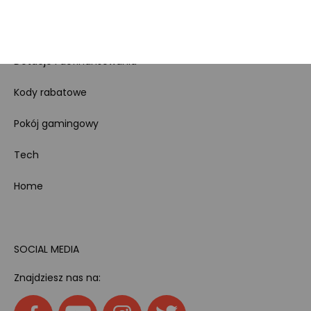
odpadami
Bezpieczeństwo
produktów
Dotacje i dofinansowania
Kody rabatowe
Pokój gamingowy
Tech
Home
SOCIAL MEDIA
Znajdziesz nas na: