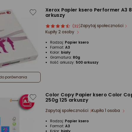
Xerox Papier ksero Performer A3 
arkuszy
Zapytaj społeczności
ocena
Ocena
(32)
Kupiły 2 osoby
produktu
produktu
4.5/5
Rodzaj:
Papier ksero
gwiazdki
Format:
A3
Kolor:
biały
Gramatura:
80g
Ilość arkuszy:
500 arkuszy
do porównania
Color Copy Papier ksero Color Co
250g 125 arkuszy
Zapytaj społeczności
Kupiła 1 osoba
Rodzaj:
Papier ksero
Format:
A3
Kolor:
biały