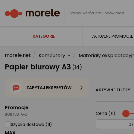
KATEGORIE
AKTUALNE PROMOCJE
morele.net
Komputery
Materiały eksploatacyj
Laptopy
Papier biurowy A3
(14)
Komputery
Podzespoły komputerowe
ZAPYTAJ EKSPERTÓW
Gaming
AKTYWNE FILTRY
Smartfony i smartwatche
Promocje
Telewizory i audio
Cena (zł):
SORTUJ:
A-Z
Foto i kamery
Szybka dostawa (11)
MAX
AGD duże