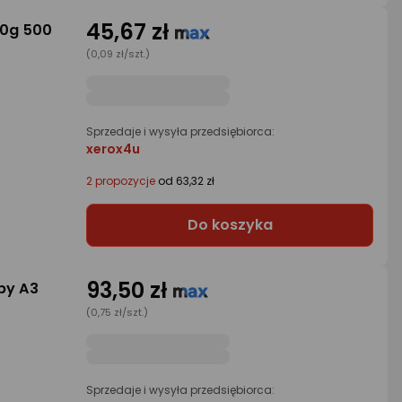
45,67 zł
80g 500
(0,09 zł/szt.)
Sprzedaje i wysyła przedsiębiorca:
xerox4u
2 propozycje
od 63,32 zł
Do koszyka
93,50 zł
py A3
(0,75 zł/szt.)
Sprzedaje i wysyła przedsiębiorca: