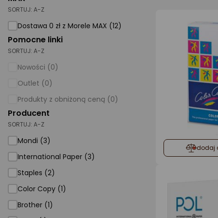
SORTUJ:
A-Z
AGD małe
Dostawa 0 zł z Morele MAX (12)
Dom i ogród
Pomocne linki
SORTUJ:
A-Z
Biuro i firma
Nowości (0)
Sport i turystyka
Outlet (0)
Zabawki i dziecko
Produkty z obniżoną ceną (0)
Uroda i zdrowie
Producent
SORTUJ:
Supermarket
A-Z
Mondi (3)
Strefa marek
dodaj 
International Paper (3)
Staples (2)
Color Copy (1)
Brother (1)