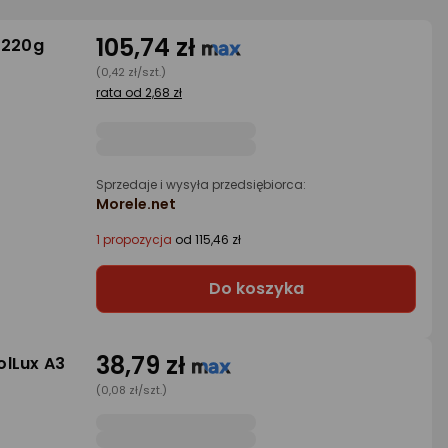
105,74 zł
 220g
(0,42 zł/szt.)
rata od 2,68 zł
Sprzedaje i wysyła przedsiębiorca:
Morele.net
1 propozycja
od 115,46 zł
Do koszyka
38,79 zł
olLux A3
(0,08 zł/szt.)