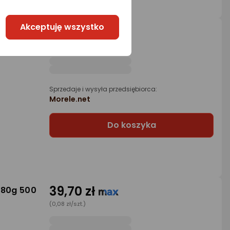
Akceptuję wszystko
82,67 zł
, Impact
spec. do
(0,17 zł/szt.)
Sprzedaje i wysyła przedsiębiorca:
Morele.net
Do koszyka
39,70 zł
 80g 500
(0,08 zł/szt.)