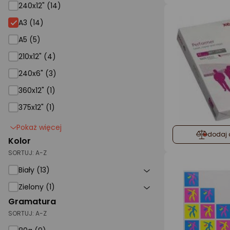
240x12" (14)
A3
A3 (14)
A5 (5)
210x12" (4)
240x6" (3)
360x12" (1)
375x12" (1)
Pokaż więcej
dodaj 
Kolor
SORTUJ:
A-Z
Biały (13)
Zielony (1)
Gramatura
SORTUJ:
A-Z