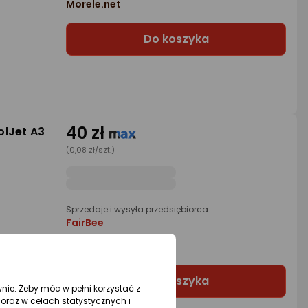
Morele.net
Do koszyka
40 zł
olJet A3
(0,08 zł/szt.)
Sprzedaje i wysyła przedsiębiorca:
FairBee
2 propozycje
od 39,74 zł
Do koszyka
wnie. Żeby móc w pełni korzystać z
oraz w celach statystycznych i