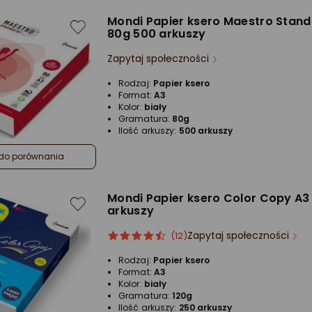
Mondi Papier ksero Maestro Stan
80g 500 arkuszy
Zapytaj społeczności
Rodzaj:
Papier ksero
Format:
A3
Kolor:
biały
Gramatura:
80g
Ilość arkuszy:
500 arkuszy
do porównania
Mondi Papier ksero Color Copy A3
arkuszy
Zapytaj społeczności
ocena
Ocena
(12)
produktu
produktu
Rodzaj:
Papier ksero
4.5/5
Format:
A3
gwiazdki
Kolor:
biały
Gramatura:
120g
Ilość arkuszy:
250 arkuszy