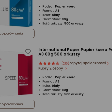
4.5/5
Rodzaj:
Papier ksero
gwiazdki
Format:
A3
Kolor:
biały
Gramatura:
80g
Ilość arkuszy:
500 arkuszy
do porównania
International Paper Papier ksero 
A3 80g 500 arkuszy
Zapytaj społeczności
ocena
Ocena
(215)
Kupiły 2 osoby
produktu
produktu
4.5/5
Rodzaj:
Papier ksero
gwiazdki
Format:
A3
Kolor:
biały
Gramatura:
80g
Ilość arkuszy:
500 arkuszy
do porównania