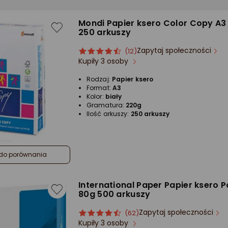
Mondi Papier ksero Color Copy A3
250 arkuszy
Zapytaj społeczności
ocena
Ocena
(12)
Kupiły 3 osoby
produktu
produktu
4.5/5
Rodzaj:
Papier ksero
gwiazdki
Format:
A3
Kolor:
biały
Gramatura:
220g
Ilość arkuszy:
250 arkuszy
do porównania
International Paper Papier ksero P
80g 500 arkuszy
Zapytaj społeczności
ocena
Ocena
(62)
Kupiły 3 osoby
produktu
produktu