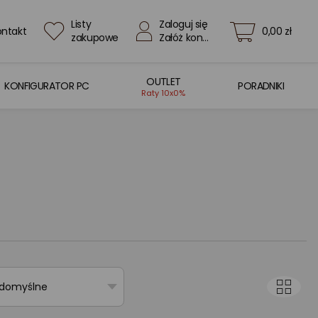
Listy
Zaloguj się
ontakt
0,00 zł
zakupowe
Załóż konto
OUTLET
KONFIGURATOR PC
PORADNIKI
Raty 10x0%
 domyślne