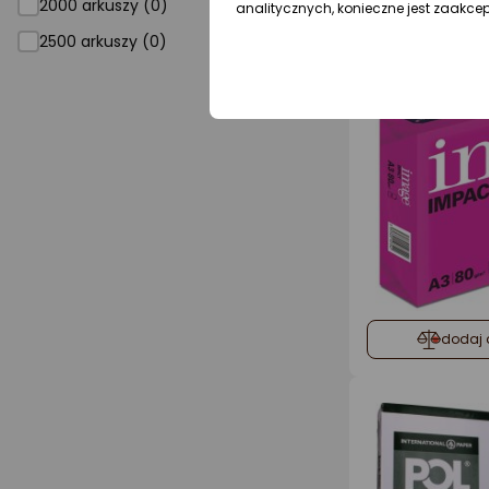
dodaj 
2000 arkuszy (0)
analitycznych, konieczne jest zaakce
2500 arkuszy (0)
dodaj 