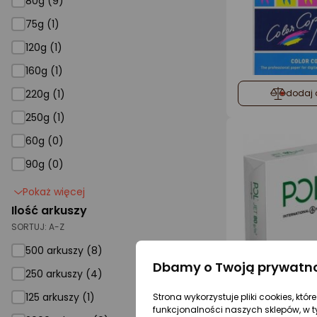
80g (9)
75g (1)
120g (1)
160g (1)
220g (1)
dodaj 
250g (1)
60g (0)
90g (0)
Pokaż więcej
Ilość arkuszy
SORTUJ:
A-Z
500 arkuszy (8)
Dbamy o Twoją prywatn
250 arkuszy (4)
125 arkuszy (1)
Strona wykorzystuje pliki cookies, któ
funkcjonalności naszych sklepów, w t