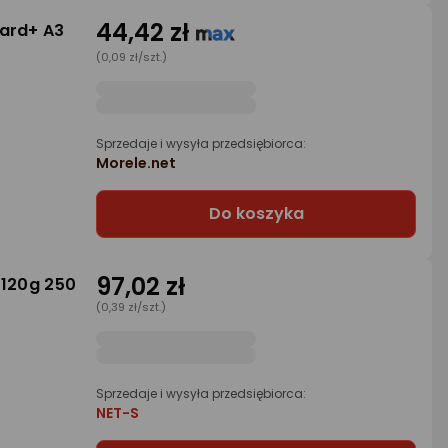
44,42 zł
dard+ A3
(0,09 zł/szt.)
Sprzedaje i wysyła przedsiębiorca:
Morele.net
Do koszyka
97,02 zł
 120g 250
(0,39 zł/szt.)
Sprzedaje i wysyła przedsiębiorca:
NET-S