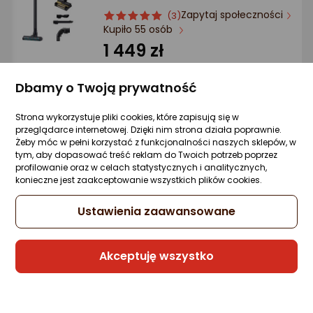
Zapytaj społeczności
ocena
Ocena
(3)
Kupiło 55 osób
produktu
produktu
5/5
1 449 zł
gwiazdki
rata od 50,36 zł
Dbamy o Twoją prywatność
Strona wykorzystuje pliki cookies, które zapisują się w
przeglądarce internetowej. Dzięki nim strona działa poprawnie.
Sprzedaje i wysyła przedsiębiorca:
Żeby móc w pełni korzystać z funkcjonalności naszych sklepów, w
Media Alert
tym, aby dopasować treść reklam do Twoich potrzeb poprzez
profilowanie oraz w celach statystycznych i analitycznych,
konieczne jest zaakceptowanie wszystkich plików cookies.
Odkurzacz pionowy Samsung Jet 95
complete extra VS20C9554TK/WA
Ustawienia zaawansowane
Zapytaj społeczności
ocena
Ocena
(4)
Kupiły 22 osoby
produktu
produktu
Akceptuję wszystko
5/5
1 632,91 zł
gwiazdki
rata od 44,21 zł