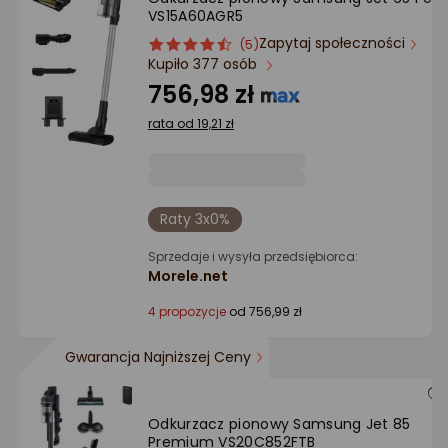
VS15A60AGR5
Zapytaj społeczności
ocena
Ocena
(5)
Kupiło 377 osób
produktu
produktu
4.5/5
756,98 zł
gwiazdki
rata od 19,21 zł
Raty 3x0%
Sprzedaje i wysyła przedsiębiorca:
Morele.net
4 propozycje
od 756,99 zł
Gwarancja Najniższej Ceny
Odkurzacz pionowy Samsung Jet 85
Premium VS20C852FTB