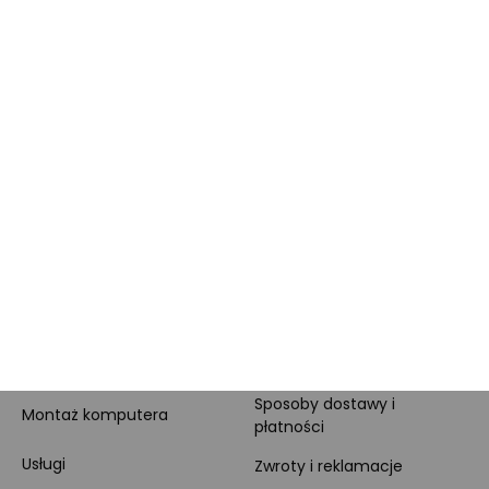
funkcjonujący ekosystem domowy, dobierając do
zestawu taki sprzęt pochodzący od tego samego
producenta.
Alternatywnie – jeśli spodobał Ci się
odkurzacz Dyson
lub
odkurzacz Dreame
– sprawdź koniecznie, czy
mamy go w ofercie! Swoje zamówienie sfinalizujesz w
wygodny sposób przez internet, a kupione urządzenia
możemy dostarczyć pod wskazany przez ciebie adres.
Sprawdź, jakie to proste!
ZAKUPY
POMOCNE LINKI
Dodatkowa gwarancja
Pomoc
Sposoby dostawy i
Montaż komputera
płatności
Usługi
Zwroty i reklamacje