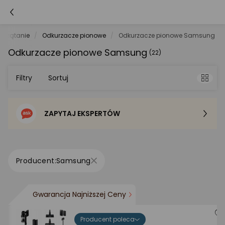
przątanie
Odkurzacze pionowe
Odkurzacze pionowe Samsung
Odkurzacze pionowe Samsung
(22)
Filtry
Sortuj
ZAPYTAJ EKSPERTÓW
Sortowanie domyślne
Cena - od najniższej
Samsung
Cena - od najwyższej
Gwarancja Najniższej Ceny
Po popularności
Producent poleca