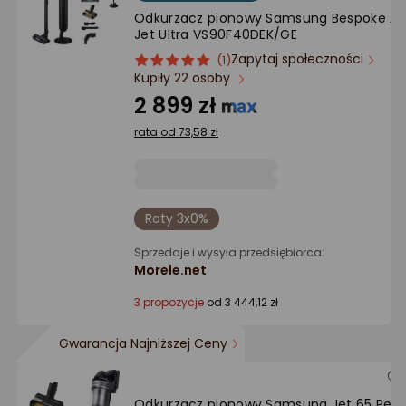
Ocena: od najlepszej
Odkurzacz pionowy Samsung Bespoke AI
Jet Ultra VS90F40DEK/GE
Zapytaj społeczności
ocena
Ocena
Po ilości komentarzy
(1)
Kupiły 22 osoby
produktu
produktu
5/5
2 899 zł
gwiazdki
rata od 73,58 zł
Raty 3x0%
Sprzedaje i wysyła przedsiębiorca:
Morele.net
3 propozycje
od 3 444,12 zł
Gwarancja Najniższej Ceny
Odkurzacz pionowy Samsung Jet 65 Pet