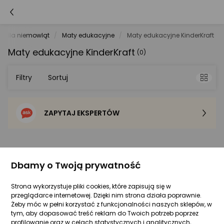
i dla niemowląt
Maty edukacyjne
Maty edukacyjne KinderKraft
Maty edukacyjne KinderKraft
(0)
Filtry
Sortuj
ZAPYTAJ EKSPERTÓW
Sortowanie domyślne
Cena - od najniższej
5422
Dbamy o Twoją prywatność
Cena - od najwyższej
Strona wykorzystuje pliki cookies, które zapisują się w
przeglądarce internetowej. Dzięki nim strona działa poprawnie.
Po popularności
Żeby móc w pełni korzystać z funkcjonalności naszych sklepów, w
KinderKraft Mata edukacyjna SmartPlay
tym, aby dopasować treść reklam do Twoich potrzeb poprzez
1 pytanie
Kupiła 1 osoba
ocena
Ocena
(4)
profilowanie oraz w celach statystycznych i analitycznych,