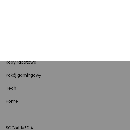
Regulamin sklepu
Koszty gospodarowania
odpadami
Bezpieczeństwo
produktów
Dotacje i dofinansowania
Kody rabatowe
Pokój gamingowy
Tech
Home
SOCIAL MEDIA