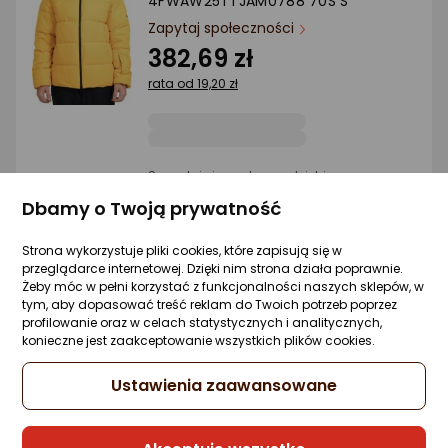
4FWAW25TTJAM0788 70S S
Ocena: od najlepszej
Zapytaj społeczności
382,69 zł
Po ilości komentarzy
rata od 19,20 zł
Sprzedaje i wysyła przedsiębiorca:
Sport-Home
Dbamy o Twoją prywatność
Strona wykorzystuje pliki cookies, które zapisują się w
Kurtka narciarska męska 4f Kurtka
przeglądarce internetowej. Dzięki nim strona działa poprawnie.
narciarska męska ciemna zieleń
Żeby móc w pełni korzystać z funkcjonalności naszych sklepów, w
4FWAW25TTJAM0788 40S S
tym, aby dopasować treść reklam do Twoich potrzeb poprzez
profilowanie oraz w celach statystycznych i analitycznych,
Zapytaj społeczności
konieczne jest zaakceptowanie wszystkich plików cookies.
374,09 zł
Ustawienia zaawansowane
rata od 19,20 zł