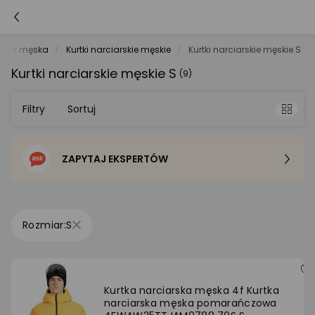
zież męska
Kurtki narciarskie męskie
Kurtki narciarskie męskie S
Kurtki narciarskie męskie S
(9)
Filtry
Sortuj
ZAPYTAJ EKSPERTÓW
Sortowanie domyślne
Cena - od najniższej
S
Cena - od najwyższej
Po popularności
Kurtka narciarska męska 4f Kurtka
narciarska męska pomarańczowa