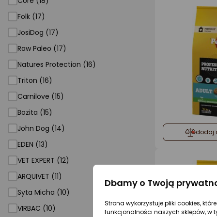
Core (18)
Folk (17)
JosiDog (17)
Raw Paleo (17)
Natures Protection (16)
Triton (16)
Carnilove (15)
Bozita (15)
John Dog (14)
dodaj 
EDEN (13)
VET EXPERT (12)
ARQUIVET (11)
Dbamy o Twoją prywatn
Syta Micha (10)
Strona wykorzystuje pliki cookies, któ
VIRBAC (10)
funkcjonalności naszych sklepów, w t