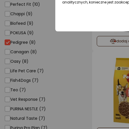
analitycznych, konieczne jest zaakce
Perfect Fit (10)
Chappi (9)
Biofeed (9)
POKUSA (9)
Pedigree
dodaj 
Pedigree (8)
Canagan (8)
Oasy (8)
Life Pet Care (7)
Fish4Dogs (7)
Teo (7)
Vet Response (7)
PURINA NESTLE (7)
Natural Taste (7)
Purina Pro Plan (7)