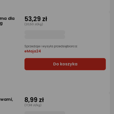
53,29 zł
rma dla
kg
(20,50 zł/kg)
Sprzedaje i wysyła przedsiębiorca:
eMaja24
Do koszyka
8,99 zł
ywami,
(17,98 zł/kg)