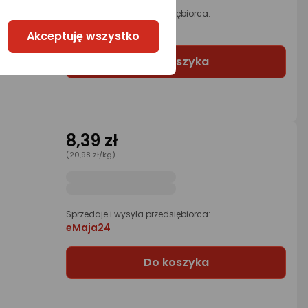
Sprzedaje i wysyła przedsiębiorca:
Zooart
Akceptuję wszystko
Do koszyka
8,39 zł
(20,98 zł/kg)
Sprzedaje i wysyła przedsiębiorca:
eMaja24
Do koszyka