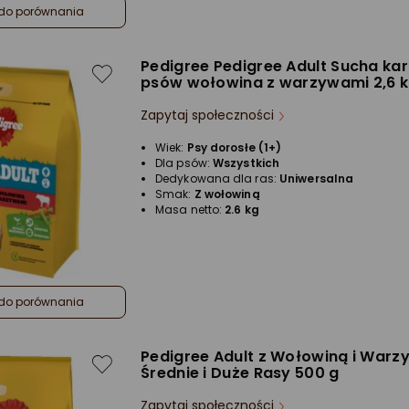
do porównania
Pedigree Pedigree Adult Sucha ka
psów wołowina z warzywami 2,6 
Zapytaj społeczności
Wiek:
Psy dorosłe (1+)
Dla psów:
Wszystkich
Dedykowana dla ras:
Uniwersalna
Smak:
Z wołowiną
Masa netto:
2.6 kg
do porównania
Pedigree Adult z Wołowiną i Warz
Średnie i Duże Rasy 500 g
Zapytaj społeczności