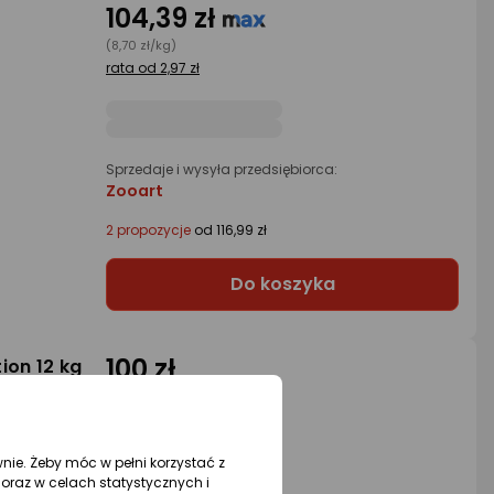
104,39 zł
(8,70 zł/kg)
rata od 2,97 zł
Sprzedaje i wysyła przedsiębiorca:
Zooart
2 propozycje
od 116,99 zł
Do koszyka
100 zł
ion 12 kg
(8,33 zł/kg)
rata od 2,73 zł
wnie. Żeby móc w pełni korzystać z
oraz w celach statystycznych i