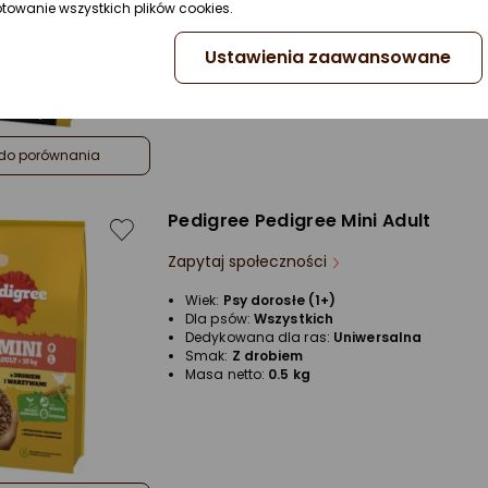
ptowanie wszystkich plików cookies.
Smak:
Z kurczakiem
Masa netto:
12 kg
Ustawienia zaawansowane
do porównania
Pedigree Pedigree Mini Adult
Zapytaj społeczności
Wiek:
Psy dorosłe (1+)
Dla psów:
Wszystkich
Dedykowana dla ras:
Uniwersalna
Smak:
Z drobiem
Masa netto:
0.5 kg