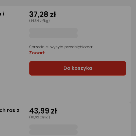
37,28 zł
 i
(14,34 zł/kg)
Sprzedaje i wysyła przedsiębiorca:
Zooart
Do koszyka
43,99 zł
ch ras z
(16,92 zł/kg)