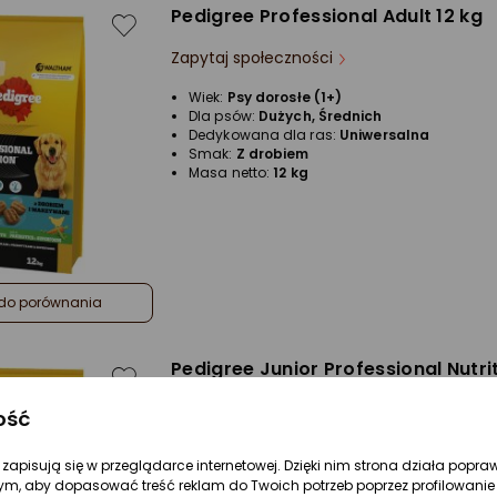
Pedigree Professional Adult 12 kg
Zapytaj społeczności
Wiek:
Psy dorosłe (1+)
Dla psów:
Dużych, Średnich
Dedykowana dla ras:
Uniwersalna
Smak:
Z drobiem
Masa netto:
12 kg
do porównania
Pedigree Junior Professional Nutrit
Zapytaj społeczności
ość
Wiek:
Szczenięta (0+)
re zapisują się w przeglądarce internetowej. Dzięki nim strona działa popra
Dla psów:
Średnich
ym, aby dopasować treść reklam do Twoich potrzeb poprzez profilowanie 
Dedykowana dla ras:
Uniwersalna