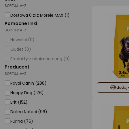
SORTUJ:
A-Z
AGD małe
Dostawa 0 zł z Morele MAX (1)
Dom i ogród
Pomocne linki
SORTUJ:
A-Z
Biuro i firma
Nowości (0)
Sport i turystyka
Outlet (0)
Zabawki i dziecko
Produkty z obniżoną ceną (0)
Uroda i zdrowie
Producent
SORTUJ:
Supermarket
A-Z
Royal Canin (288)
Strefa marek
dodaj 
Happy Dog (176)
Brit (152)
Dolina Noteci (96)
Purina (76)