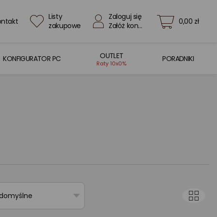
Listy
Zaloguj się
ontakt
0,00 zł
zakupowe
Załóż konto
OUTLET
KONFIGURATOR PC
PORADNIKI
Raty 10x0%
 domyślne