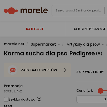
KATEGORIE
AKTUALNE PROMOCJE
morele.net
Supermarket
Artykuły dla psów
Laptopy
Karma sucha dla psa Pedigree
(8)
Komputery
Podzespoły komputerowe
ZAPYTAJ EKSPERTÓW
Gaming
AKTYWNE FILTRY
Smartfony i smartwatche
Promocje
Telewizory i audio
Cena (zł):
SORTUJ:
A-Z
Foto i kamery
Szybka dostawa (2)
MAX
AGD duże