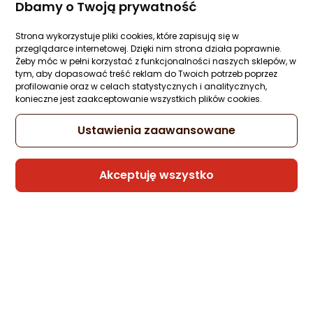
Dbamy o Twoją prywatność
Buty trekkingowe męskie THE NORTH FAC
HEDGEHOG MID GTX Gore-Tex
(NF0A8AAAKT01) 42
Strona wykorzystuje pliki cookies, które zapisują się w
przeglądarce internetowej. Dzięki nim strona działa poprawnie.
Zapytaj społeczności
Żeby móc w pełni korzystać z funkcjonalności naszych sklepów, w
522,90 zł
tym, aby dopasować treść reklam do Twoich potrzeb poprzez
profilowanie oraz w celach statystycznych i analitycznych,
rata od 20,89 zł
konieczne jest zaakceptowanie wszystkich plików cookies.
Ustawienia zaawansowane
Sprzedaje i wysyła przedsiębiorca:
Woliniusz
Akceptuję wszystko
Buty trekkingowe męskie The North Face
Buty trekkingowe męskie THE NORTH FAC
HEDGEHOG MID GTX Gore-Tex
(NF0A8AAAKT01) 44
Zapytaj społeczności
522,90 zł