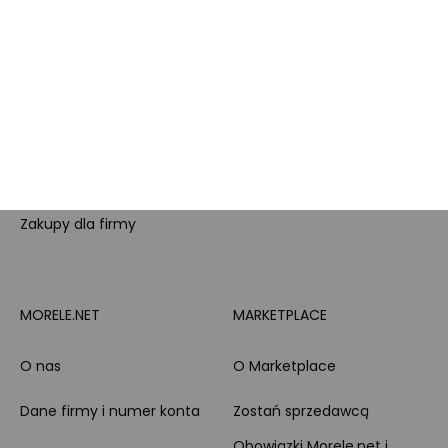
lojalnościowy
produktowe
Pytanie o produkt i
Morele MAX
doradztwo produktowe
PayPo
Opinie o Morele.net
Całodobowe wsparcie
Raty
Klienta
Leasing
Zakupy dla firmy
MORELE.NET
MARKETPLACE
O nas
O Marketplace
Dane firmy i numer konta
Zostań sprzedawcą
Obowiązki Morele.net i