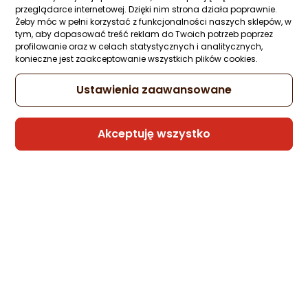
Ocena: od najlepszej
przeglądarce internetowej. Dzięki nim strona działa poprawnie.
Powiązane kategorie
Żeby móc w pełni korzystać z funkcjonalności naszych sklepów, w
tym, aby dopasować treść reklam do Twoich potrzeb poprzez
Po ilości komentarzy
profilowanie oraz w celach statystycznych i analitycznych,
konieczne jest zaakceptowanie wszystkich plików cookies.
Buty trekkingowe męskie niskie
Ustawienia zaawansowane
Buty trekkingowe męskie 4f
Buty trekkingowe męskie Gore-Tex
Akceptuję wszystko
Buty trekkingowe męskie wysokie
Buty trekkingowe męskie Elbrus
Buty trekkingowe męskie Merrell
Buty trekkingowe męskie CMP
Buty trekkingowe męskie Columbia
Buty trekkingowe męskie 42