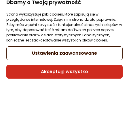
Dbamy o Twoją prywatność
Ocena: od najlepszej
Zapytaj społeczności
719 zł
Strona wykorzystuje pliki cookies, które zapisują się w
Po ilości komentarzy
przeglądarce internetowej. Dzięki nim strona działa poprawnie.
rata od 27,61 zł
Żeby móc w pełni korzystać z funkcjonalności naszych sklepów, w
tym, aby dopasować treść reklam do Twoich potrzeb poprzez
profilowanie oraz w celach statystycznych i analitycznych,
konieczne jest zaakceptowanie wszystkich plików cookies.
Sprzedaje i wysyła przedsiębiorca:
sporti
Ustawienia zaawansowane
Akceptuję wszystko
Buty trekkingowe męskie Zamberlan Buty
trekkingowe Zamberlan Salathe Pop GTX
43.5
Zapytaj społeczności
719 zł
rata od 27,61 zł