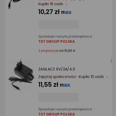
Ocena: od najlepszej
Kupiło 16 osób
produktu
produktu
4.5/5
10,27 zł
gwiazdki
Po ilości komentarzy
Sprzedaje i wysyła przedsiębiorca:
TST GROUP POLSKA
2 propozycje
od 15,99 zł
ZASILACZ 6V/2A/4.0
Zapytaj społeczności
Kupiło 10 osób
11,55 zł
Sprzedaje i wysyła przedsiębiorca:
TST GROUP POLSKA