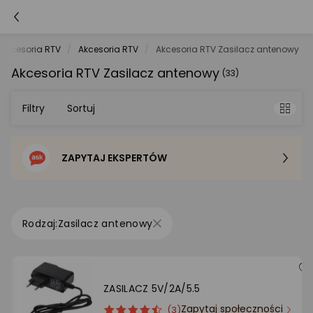
Akcesoria RTV
Akcesoria RTV
Akcesoria RTV Zasilacz antenowy
Akcesoria RTV Zasilacz antenowy
(33)
Filtry
Sortuj
ZAPYTAJ EKSPERTÓW
Sortowanie domyślne
Cena - od najniższej
Zasilacz antenowy
Cena - od najwyższej
Po popularności
ZASILACZ 5V/2A/5.5
Zapytaj społeczności
ocena
Ocena
(3)