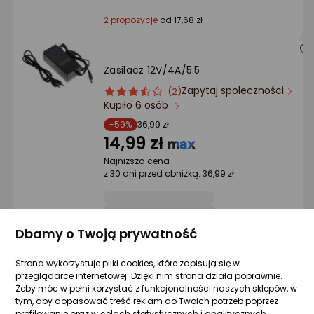
2 propozycje
od 17,68 zł
Zasilacz 12V/4A/5.5
Zapytaj społeczności
ocena
Ocena
(2)
Kupiło 6 osób
produktu
produktu
3.5/5
-59%
36,99 zł
gwiazdki
14,99 zł
Najniższa cena
z 30 dni przed obniżką: 36,99 zł
Dbamy o Twoją prywatność
Raty 3x0%
Z kodem taniej
Strona wykorzystuje pliki cookies, które zapisują się w
Sprzedaje i wysyła przedsiębiorca:
przeglądarce internetowej. Dzięki nim strona działa poprawnie.
Morele.net
Żeby móc w pełni korzystać z funkcjonalności naszych sklepów, w
tym, aby dopasować treść reklam do Twoich potrzeb poprzez
2 propozycje
od 26,96 zł
profilowanie oraz w celach statystycznych i analitycznych,