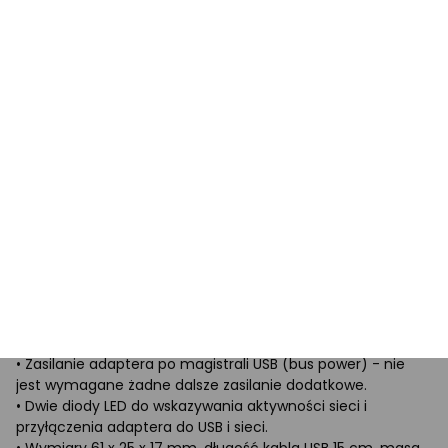
• Wsparcie IEEE 802.1P Layer 2 priority encoding
&
decoding.
• Wsparcie IEEE 802.1Q VLAN tagging.
• Wsparcie IEEE 802.3az EEE (Energy Efficient Ethernet) -
obniżenie zużycia w stanie spoczynku.
• Wsparcie Jumbo frame.
• Wsparcie transmisji full-duplex z IEEE 802.3x flow control i
transmisji half-duplex z back-pressure flow control.
• Wsparcie Auto MDI/MDIX - crossover detekcji i
autokorekty eliminuje zapotrzebowanie na kable crossover.
• Wsparcie sprzętowego Cyclic Redundancy Check (CRC)
do odkrycia błędów transmisji.
• Wsparcie korekty pair swap/polarity/skew.
Dalsze właściwości:
• Całkowite wsparcie Plug and Play i Hot Plug.
• Wsparcie CDC-ECM – do automatycznej instalacji
sterowników w różnych OS.
• Zasilanie adaptera po magistrali USB (bus power) - nie
jest wymagane żadne dalsze zasilanie dodatkowe.
• Dwie diody LED do wskazywania aktywności sieci i
przyłączenia adaptera do USB i sieci.
• Wymiary 61 x 25 x 17 mm, długość kabla USB 15 cm, masa