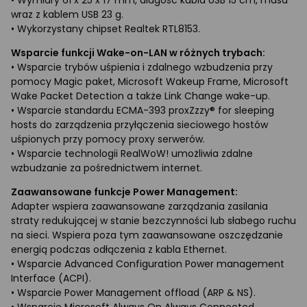
wraz z kablem USB 23 g.
• Wykorzystany chipset Realtek RTL8153.
Wsparcie funkcji Wake-on-LAN w różnych trybach:
• Wsparcie trybów uśpienia i zdalnego wzbudzenia przy
pomocy Magic paket, Microsoft Wakeup Frame, Microsoft
Wake Packet Detection a także Link Change wake-up.
• Wsparcie standardu ECMA-393 proxZzzy® for sleeping
hosts do zarządzenia przyłączenia sieciowego hostów
uśpionych przy pomocy proxy serwerów.
• Wsparcie technologii RealWoW! umożliwia zdalne
wzbudzanie za pośrednictwem internet.
Zaawansowane funkcje Power Management:
Adapter wspiera zaawansowane zarządzania zasilania
straty redukującej w stanie bezczynności lub słabego ruchu
na sieci. Wspiera poza tym zaawansowane oszczędzanie
energią podczas odłączenia z kabla Ethernet.
• Wsparcie Advanced Configuration Power management
Interface (ACPI).
• Wsparcie Power Management offload (ARP
&
NS).
• Wsparcie Microsoft Always On Always Connected