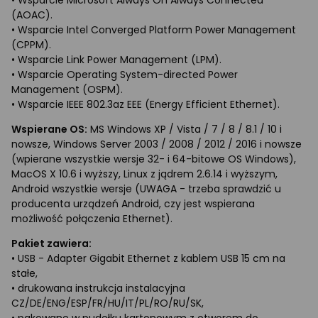
(AOAC).
• Wsparcie Intel Converged Platform Power Management
(CPPM).
• Wsparcie Link Power Management (LPM).
• Wsparcie Operating System-directed Power
Management (OSPM).
• Wsparcie IEEE 802.3az EEE (Energy Efficient Ethernet).
Wspierane OS:
MS Windows XP / Vista / 7 / 8 / 8.1 / 10 i
nowsze, Windows Server 2003 / 2008 / 2012 / 2016 i nowsze
(wpierane wszystkie wersje 32- i 64-bitowe OS Windows),
MacOS X 10.6 i wyższy, Linux z jądrem 2.6.14 i wyższym,
Android wszystkie wersje (UWAGA - trzeba sprawdzić u
producenta urządzeń Android, czy jest wspierana
możliwość połączenia Ethernet).
Pakiet zawiera:
• USB - Adapter Gigabit Ethernet z kablem USB 15 cm na
stałe,
• drukowana instrukcja instalacyjna
CZ/DE/ENG/ESP/FR/HU/IT/PL/RO/RU/SK,
• pakowane w pudełku kartonowym z otworem do