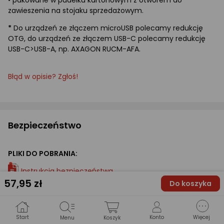
zawieszenia na stojaku sprzedażowym.
*
Do urządzeń ze złączem microUSB polecamy redukcję
OTG, do urządzeń ze złączem USB-C polecamy redukcję
USB-C>USB-A, np. AXAGON RUCM-AFA.
Błąd w opisie? Zgłoś!
Bezpieczeństwo
PLIKI DO POBRANIA:
Instrukcja bezpieczeństwa
57
,95 zł
Do koszyka
Start
Konto
Więcej
Specyfikacja
Menu
Koszyk