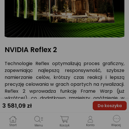
NVIDIA Reflex 2
Technologie Reflex optymalizują proces graficzny,
zapewniając najlepszą responsywność, szybsze
namierzanie celów, krótszy czas reakcji i lepszą
precyzję celowania w grach opartych na rywalizacji.
Reflex 2 wprowadza funkcję Frame Warp (już
wkrótce!), co dodatkowo zmniejszy opóźnienie w
stosunku do najświeższych danych wejściowych
3 581
,09 zł
Do koszyka
pochodzących z myszy.
Start
Konto
Więcej
Menu
Koszyk