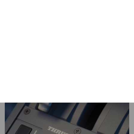
Autopilot z Boeinga
Panel TCA Quadrant Boeing Edition zawiera znaną
z samolotów Boeing funkcję autopilota, która
umożliwia realistyczne sterowanie wysokością,
prędkością i kursem samolotu. Wygląd i działanie
tego pokrętła również są wzorowane na panelu
przepustnicy prawdziwego samolotu Boeing
Dreamliner.