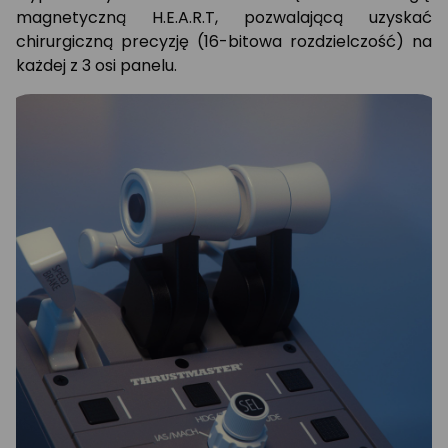
magnetyczną H.E.A.R.T, pozwalającą uzyskać
chirurgiczną precyzję (16-bitowa rozdzielczość) na
każdej z 3 osi panelu.