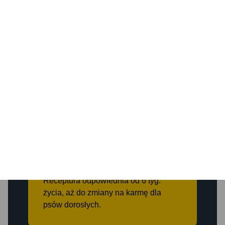
rozwoju.
Większe granulki dla
większych szczeniąt
Odpowiedni rozmiar, który wspomaga
gryzienie granulek
Karma może być podawana
do dorosłości bez
konieczności przechodzenia
na inną karmę
Receptura odpowiednia od 6 tyg.
życia, aż do zmiany na karmę dla
psów dorosłych.