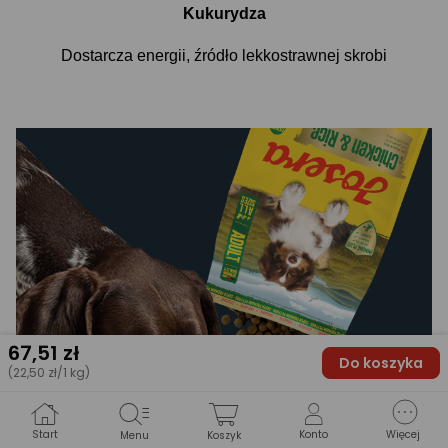
Kukurydza
Dostarcza energii, źródło lekkostrawnej skrobi
67
,51 zł
Do koszyka
(22,50 zł/1 kg)
Start
Konto
Więcej
Menu
Koszyk