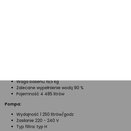
Dane techniczne:
Basen:
Wymiary basenu 305 x 76 cm
Waga basenu 19,5 kg
Zalecane wypełnienie wodą 90 %
Pojemność 4 485 litrów
Pompa:
Wydajność 1 250 litrów/godz
Zasilanie 220 - 240 V
Typ filtra: typ H