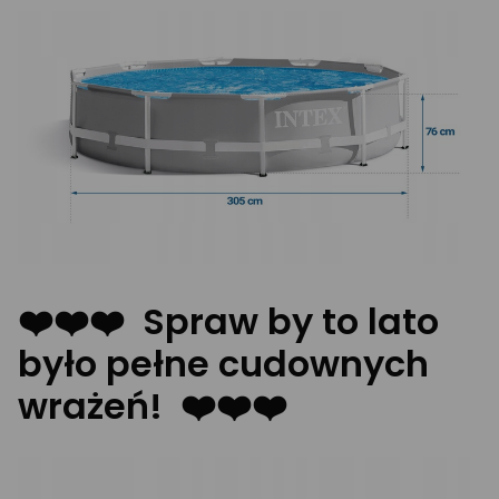
❤️❤️❤️ Spraw by to lato
było pełne cudownych
wrażeń! ❤️❤️❤️