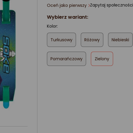
Zapytaj społecznośc
Oceń jako pierwszy
ocena
produktu
Wybierz wariant:
0/5
gwiazdki
Kolor:
Turkusowy
Różowy
Niebieski
,
Pomarańczowy
Zielony
zaznaczone