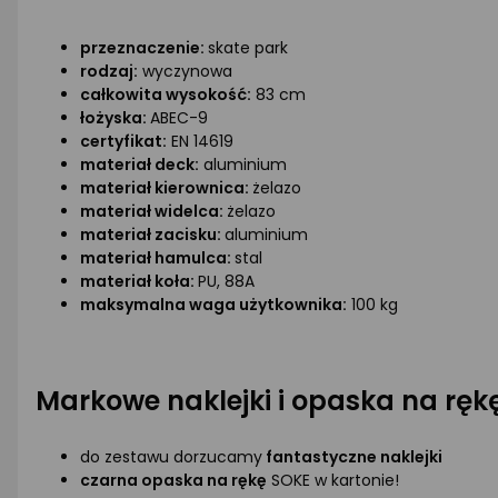
przeznaczenie:
skate park
rodzaj:
wyczynowa
całkowita wysokość:
83 cm
łożyska:
ABEC-9
certyfikat:
EN 14619
materiał deck:
aluminium
materiał kierownica:
żelazo
materiał widelca:
żelazo
materiał zacisku:
aluminium
materiał hamulca:
stal
materiał koła:
PU, 88A
maksymalna waga użytkownika:
100 kg
Markowe naklejki i opaska na ręk
do zestawu dorzucamy
fantastyczne naklejki
czarna opaska na rękę
SOKE w kartonie!