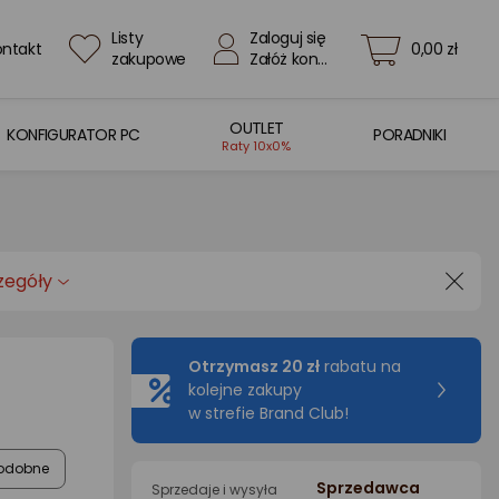
Listy
Zaloguj się
ontakt
0,00 zł
zakupowe
Załóż konto
OUTLET
KONFIGURATOR PC
PORADNIKI
Raty 10x0%
zegóły
Otrzymasz 20 zł
rabatu na
kolejne zakupy
w strefie Brand Club!
odobne
Sprzedawca
Sprzedaje i wysyła