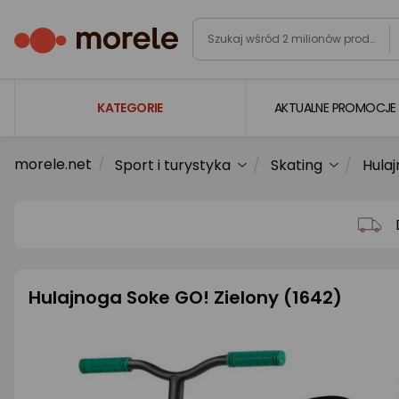
KATEGORIE
AKTUALNE PROMOCJE
morele.net
Sport i turystyka
Skating
Hulaj
Laptopy
Komputery
Podzespoły komputerowe
Gaming
Hulajnoga Soke GO! Zielony (1642)
Smartfony i smartwatche
Telewizory i audio
Foto i kamery
AGD duże