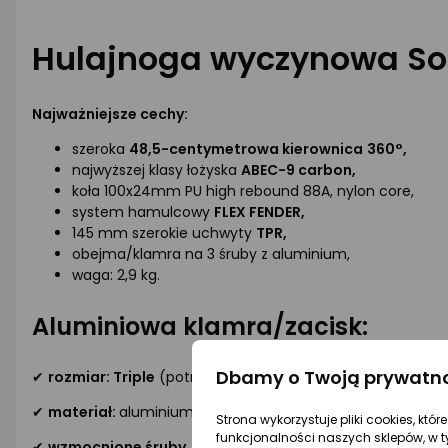
Hulajnoga wyczynowa So
Najważniejsze cechy:
szeroka
48,5
-
centymetrowa kierownica
360°,
najwyższej klasy łożyska
ABEC-9 carbon,
koła 100x24mm PU high rebound 88A, nylon core,
system hamulcowy
FLEX FENDER,
145 mm szerokie uchwyty
TPR,
obejma/klamra na 3 śruby z aluminium,
waga: 2,9 kg.
Aluminiowa klamra/zacisk:
Dbamy o Twoją prywatn
✔
rozmiar:
Triple
(potrójny)
✔
materiał:
aluminium
Strona wykorzystuje pliki cookies, któ
funkcjonalności naszych sklepów, w t
✔
wzmocnione śruby