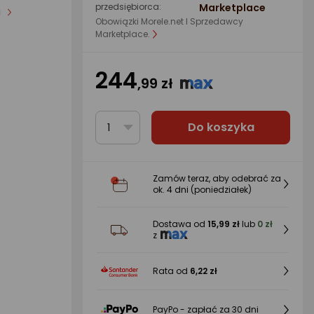
przedsiębiorca:
Marketplace
i
Obowiązki Morele.net I Sprzedawcy
Marketplace.
244
,99 zł
Do koszyka
1
Zamów teraz, aby odebrać za
ok.
4 dni
(poniedziałek)
Dostawa od
15,99 zł
lub
0 zł
z
Rata od
6,22 zł
PayPo - zapłać za 30 dni