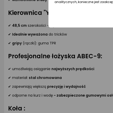
analitycznych, konieczne jest zaakce
Kierownica "Y" back sweep:
✔
48,5
cm
szerokości - wysoka
stabilność
,
✔
Idealnie wyważona
do tricków
✔
gripy
(rączki): guma TPR
Profesjonalne łożyska ABEC-9:
✔ umożliwiają osiąganie
najwyższych prędkości
✔ materiał:
stal chromowana
✔ zapewniają większą
precyzję i wydajność
✔ odporne na kurz i wodę
- zabezpieczone gumowymi os
Koła :