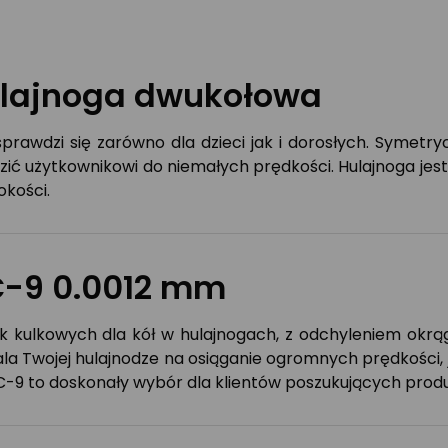
ulajnoga dwukołowa
sprawdzi się zarówno dla dzieci jak i dorosłych. Symet
dzić użytkownikowi do niemałych prędkości. Hulajnoga jes
okości.
C-9 0.0012 mm
 kulkowych dla kół w hulajnogach, z odchyleniem okrą
a Twojej hulajnodze na osiąganie ogromnych prędkości, j
EC-9 to doskonały wybór dla klientów poszukujących produ