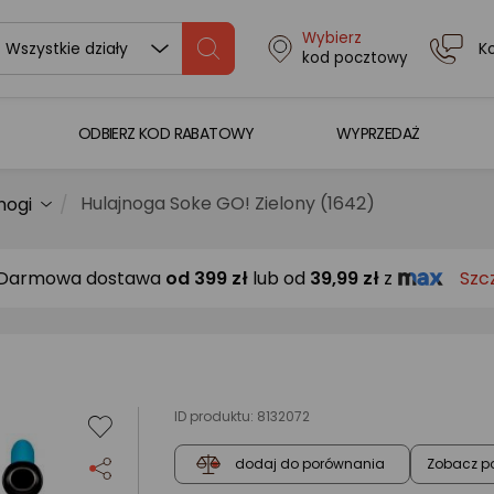
Wybierz
K
Wszystkie działy
kod pocztowy
ODBIERZ KOD RABATOWY
WYPRZEDAŻ
Hulajnoga Soke GO! Zielony (1642)
nogi
Darmowa dostawa
od
399 zł
lub od
39,99 zł
z
Szc
ID produktu:
8132072
Zobacz p
dodaj do porównania