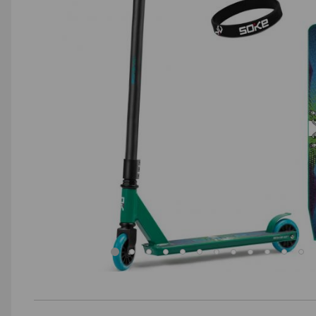
AGD małe
Dom i ogród
Biuro i firma
Sport i turystyka
Zabawki i dziecko
Uroda i zdrowie
Supermarket
Strefa marek