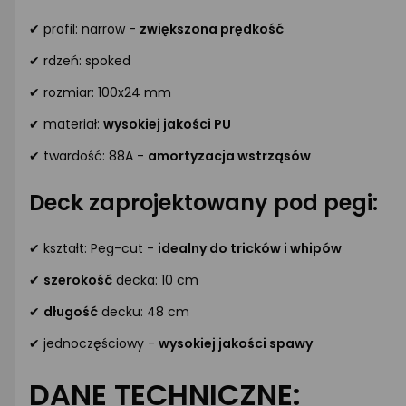
✔ profil: narrow -
zwiększona prędkość
✔ rdzeń: spoked
✔ rozmiar: 100x24 mm
✔ materiał:
wysokiej jakości PU
✔ twardość: 88A -
amortyzacja wstrząsów
Deck zaprojektowany pod pegi:
✔ kształt: Peg-cut -
idealny do tricków i whipów
✔
szerokość
decka: 10 cm
✔
długość
decku: 48 cm
✔ jednoczęściowy -
wysokiej jakości spawy
DANE TECHNICZNE: