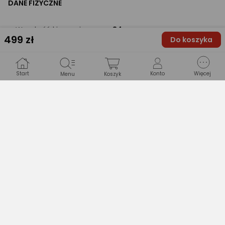
DANE FIZYCZNE
Wysokość kierownicy
84 cm
499
zł
Do koszyka
Waga
4.5 kg
Start
Konto
Więcej
Menu
Koszyk
PRODUCENT
Nazwa producenta
Rebel Sp. z o.o
ul. Budowlanych 64c, 80-
Adres
298 Gdańsk, PL
Adres e-mail
wydawnictwo@rebel.pl
Drukuj opis