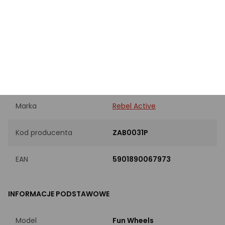
Zasięg na jednym
6 km
ładowaniu
PRODUKT
Marka
Rebel Active
Kod producenta
ZAB0031P
EAN
5901890067973
INFORMACJE PODSTAWOWE
Model
Fun Wheels