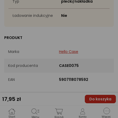
Typ
plecki/nakładka
Ładowanie indukcyjne
Nie
PRODUKT
Marka
Hello Case
Kod producenta
CASE0075
EAN
5907118078592
INFORMACJE PODSTAWOWE
17
,95 zł
Do koszyka
Kolor
Przezroczysty
Start
Konto
Więcej
Menu
Koszyk