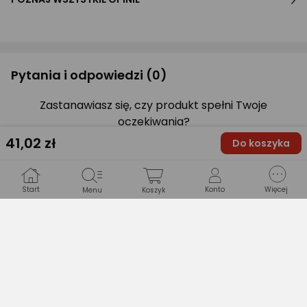
Pytania i odpowiedzi
(0)
Zastanawiasz się, czy produkt spełni Twoje
oczekiwania?
41
,02 zł
Do koszyka
Zapytaj Ekspertów
Start
Konto
Więcej
Menu
Koszyk
Gwarancje
WARUNKI GWARANCJI