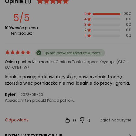
Opinie
(1)
ocena
Ocena
produktu
produktu
5/5
5
100%
5/5
4
0%
gwiazdki
3
0%
100% osób poleca
2
0%
ten produkt
1
0%
ocena
Ocena
Opinia potwierdzona zakupem
produktu
produktu
Opinia pochodzi z modelu:
Glorious Tastenkappen Keycaps (GLO-
5/5
KC-GPBT-W)
gwiazdki
Idealnie pasują do klawiatury Akko, powierzchnia trochę
szorstka wiec potniaczka nie ma, idealnie do pracy i grania.
Kylen
2023-05-20
Posiadam ten produkt Ponad pół roku
Odpowiedz
0
0
Zgłoś nadużycie
POZNAJ WSZYSTKIE OPINIE