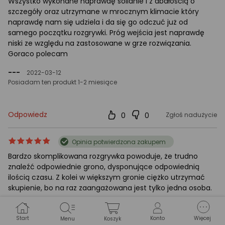
Wszystko wykonane naprawdę solidnie i z dbałością o
szczegóły oraz utrzymane w mrocznym klimacie który
naprawdę nam się udziela i da się go odczuć już od
samego początku rozgrywki. Próg wejścia jest naprawdę
niski ze względu na zastosowane w grze rozwiązania.
Goraco polecam
---
2022-03-12
Posiadam ten produkt 1-2 miesiące
Odpowiedz
0
0
Zgłoś nadużycie
ocena
Ocena
Opinia potwierdzona zakupem
produktu
produktu
Bardzo skomplikowana rozgrywka powoduje, że trudno
5/5
znaleźć odpowiednie grono, dysponujące odpowiednią
gwiazdki
ilością czasu. Z kolei w większym gronie ciężko utrzymać
skupienie, bo na raz zaangażowana jest tylko jedna osoba.
Paweł_K
2020-10-23
Posiadam ten produkt Ponad pół roku
Start
Konto
Więcej
Menu
Koszyk