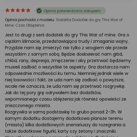
ocena
Ocena
Opinia potwierdzona zakupem
produktu
produktu
Opinia pochodzi z modelu:
Galakta Dodatek do gry This War of
5/5
Mine: Czas Oblężenia
gwiazdki
Jest to drugi z serii dodatek do gry This War of mine. Gra o
ciężkim klimacie, przedstawiająca trudy i zmagania wojny.
Przyjdzie nam się zmierzyć nie tylko z wrogiem ale przede
wszystkim z samym sobą. Będzie doskwierać nam głód,
chłód, rany, depresja, zmęczenie i aby przetrwać będziemy
musieli zadbać o wszystkie te aspekty. Gra dostarcza nam
odpowiednie możliwości ku temu. Niemniej jednak wiele w
niej losowości i fakt, że uda nam się zadbać o powyższe,
wcale nie oznacza, że uda nam się przetrwać rozgrywkę.
Jak do tej pory grę odrywałem bez dodatków,
wspomnianego czasu oblężenia jak również opowieści ze
zniszczonego miasta.
Rozgrywka w samą podstawkę to grubo ponad 2-3h. W
samym dodatku dostajemy dodatkowa plansze terenu
(miasta) kilka dodatkowych snenariuszy do rozegrania a
także dodatkowe figurki, karty czy żetony i znaczniki.