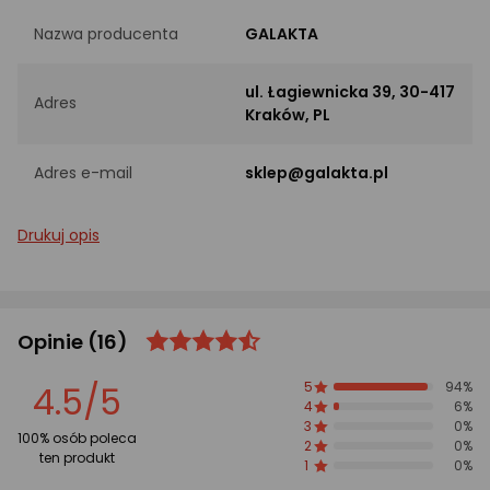
Nazwa producenta
GALAKTA
ul. Łagiewnicka 39, 30-417
Adres
Kraków, PL
Adres e-mail
sklep@galakta.pl
Drukuj opis
Opinie
(16)
ocena
Ocena
produktu
produktu
4.5/5
5
94%
4.5/5
4
6%
gwiazdki
3
0%
100% osób poleca
2
0%
ten produkt
1
0%