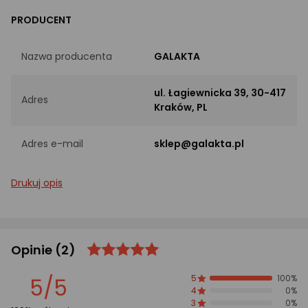
PRODUCENT
Nazwa producenta
GALAKTA
ul. Łagiewnicka 39, 30-417
Adres
Kraków, PL
Adres e-mail
sklep@galakta.pl
Drukuj opis
Opinie
(2)
ocena
Ocena
produktu
produktu
5/5
5
100%
5/5
4
0%
gwiazdki
3
0%