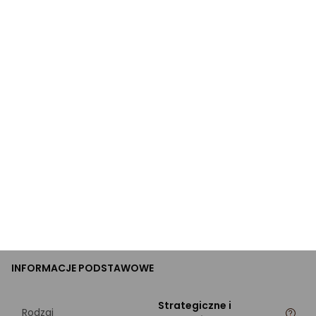
ekonomiczne
Wersja
Dodatek do gry
PRODUKT
Marka
Galakta
Kod producenta
397130
EAN
5902259205999
INFORMACJE PODSTAWOWE
Strategiczne i
Rodzaj