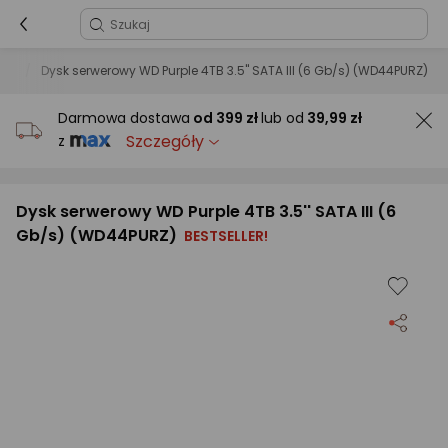
rów
Dysk serwerowy WD Purple 4TB 3.5'' SATA III (6 Gb/s) (WD44PURZ)
Darmowa dostawa
od
399 zł
lub od
39,99 zł
Szczegóły
z
Dysk serwerowy WD Purple 4TB 3.5'' SATA III (6
Gb/s) (WD44PURZ)
BESTSELLER!