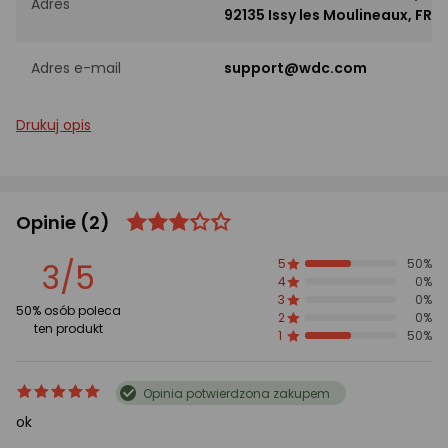
Adres
92135 Issy les Moulineaux, FR
Adres e-mail
support@wdc.com
Drukuj opis
Opinie
(2)
ocena
Ocena
produktu
produktu
3/5
5
50%
3/5
4
0%
gwiazdki
3
0%
50% osób poleca
2
0%
ten produkt
1
50%
ocena
Ocena
Opinia potwierdzona zakupem
produktu
produktu
ok
5/5