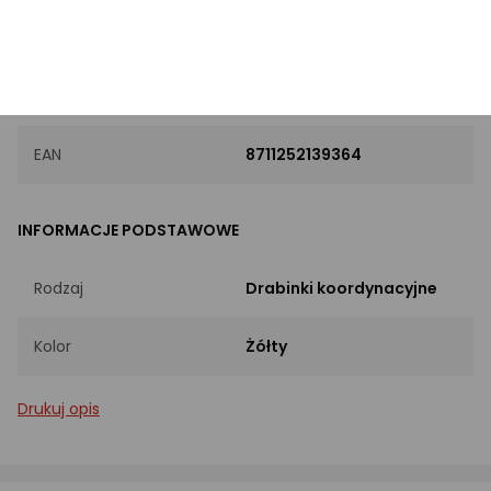
PRODUKT
Marka
Dunlop
EAN
8711252139364
INFORMACJE PODSTAWOWE
Rodzaj
Drabinki koordynacyjne
Kolor
Żółty
Drukuj opis