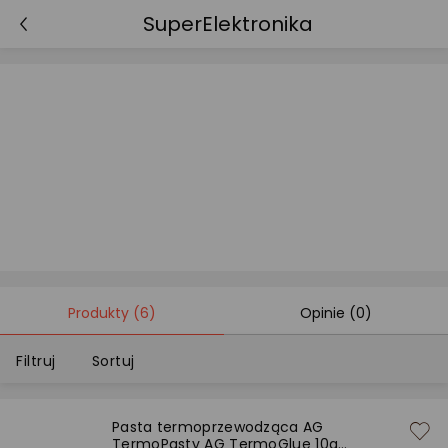
SuperElektronika
Produkty
(6)
Opinie
(0)
Filtruj
Sortuj
Sortowanie domyślne
Pasta termoprzewodząca AG
TermoPasty AG TermoGlue 10g