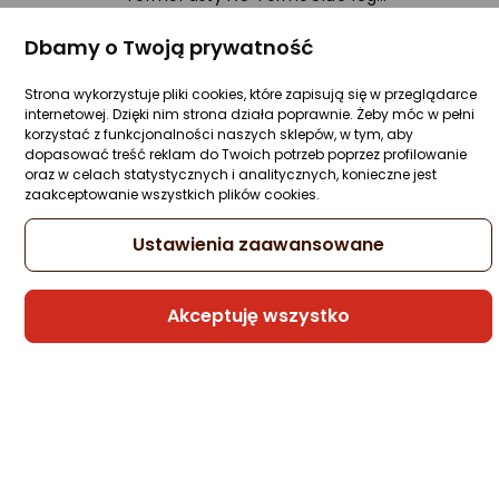
(ART.AGT-116)
Zapytaj społeczności
Dbamy o Twoją prywatność
Kupiło 6 osób
32,90 zł
Strona wykorzystuje pliki cookies, które zapisują się w przeglądarce
internetowej. Dzięki nim strona działa poprawnie. Żeby móc w pełni
U Ciebie za ok.
6 dni
(czwartek)
korzystać z funkcjonalności naszych sklepów, w tym, aby
dopasować treść reklam do Twoich potrzeb poprzez profilowanie
Sprzedaje i wysyła przedsiębiorca:
oraz w celach statystycznych i analitycznych, konieczne jest
SuperElektronika
zaakceptowanie wszystkich plików cookies.
Ustawienia zaawansowane
EverActive Bateria alkaliczna mini AG5
G5 LR754 LR48 - blister 10 sztuk
Akceptuję wszystko
Zapytaj społeczności
Kupiły 2 osoby
7,01 zł
U Ciebie za ok.
4 dni
(wtorek)
Sprzedaje i wysyła przedsiębiorca: