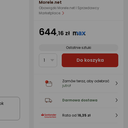
Morele.net
Obowiązki Morele.net I Sprzedawcy
Marketplace.
644
,16 zł
Ostatnie sztuki
Do koszyka
1
Zamów teraz, aby odebrać
jutro
!
Darmowa dostawa
ok
Rata od
16,35 zł