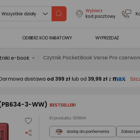
Wybierz
K
Wszystkie działy
kod pocztowy
ODBIERZ KOD RABATOWY
WYPRZEDAŻ
Czytnik PocketBook Verse Pro czerw
tniki e-book
Darmowa dostawa
od
399 zł
lub od
39,99 zł
z
Szc
y (PB634-3-WW)
BESTSELLER!
ID produktu:
13118141
Zobacz p
dodaj do porównania