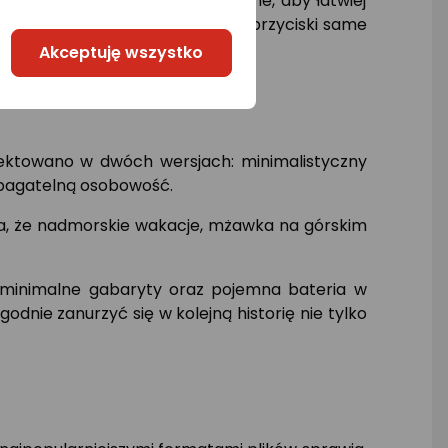
ski zostały dodatkowo uwypuklone, aby łatwiej
rwać oczu od czytanej książki, przyciski same
Akceptuję wszystko
jektowano w dwóch wersjach: minimalistyczny
iebagatelną osobowość.
a, że nadmorskie wakacje, mżawka na górskim
u minimalne gabaryty oraz pojemna bateria w
dnie zanurzyć się w kolejną historię nie tylko