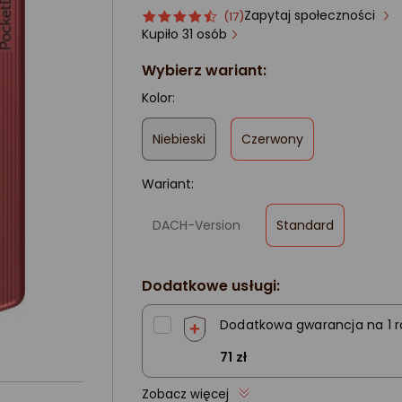
Zapytaj społeczności
Ocena
ocena
(17)
produktu
produktu
Kupiło 31 osób
4.5/5
Wybierz wariant:
gwiazdki
Kolor:
,
Niebieski
Czerwony
zaznaczone
Wariant:
,
DACH-Version
Standard
zaznaczone
Dodatkowe usługi:
Dodatkowa gwarancja na 1 r
71 zł
Zobacz więcej