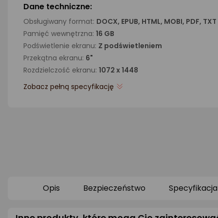
Dane techniczne:
Obsługiwany format:
DOCX, EPUB, HTML, MOBI, PDF, TXT
Pamięć wewnętrzna:
16 GB
Podświetlenie ekranu:
Z podświetleniem
Przekątna ekranu:
6"
Rozdzielczość ekranu:
1072 x 1448
Zobacz pełną specyfikację
Opis
Bezpieczeństwo
Specyfikacja
Inne produkty, które mogą Cię zainteresowa