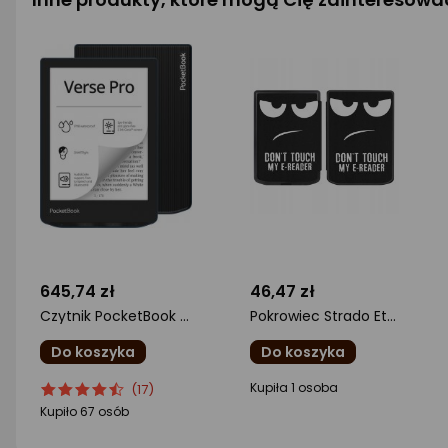
645,74 zł
46,47 zł
Czytnik PocketBook Verse Pro niebieski (PB634-A-WW)
Pokrowiec Strado Etui Graficzne TPU do PocketBook Verse Pro 629 634 (Don't touch me)
Do koszyka
Do koszyka
ocena
Ocena
ocena
Kupiła 1 osoba
(17)
produktu
produktu
produktu
Kupiło 67 osób
4.5/5
0/5
gwiazdki
gwiazdki