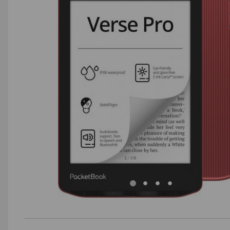
AGD małe
Dom i ogród
Biuro i firma
Sport i turystyka
Zabawki i dziecko
Uroda i zdrowie
Supermarket
Strefa marek