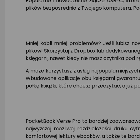
Popularne i nowoczesne złącze USB-C, któr
plików bezpośrednio z Twojego komputera. Podłą
Mniej kabli mniej problemów? Jeśli lubisz 
plików! Skorzystaj z Dropbox lub dedykowaneg
księgarni, nawet kiedy nie masz czytnika pod r
A może korzystasz z usług najpopularniejszyc
Wbudowane aplikacje obu księgarni gwarantuj
półkę książki, które chcesz przeczytać, a już 
PocketBook Verse Pro to bardziej zaawansow
najwyższej możliwej rozdzielczości druku cy
komfortowej lektury ebooków, a także te bard