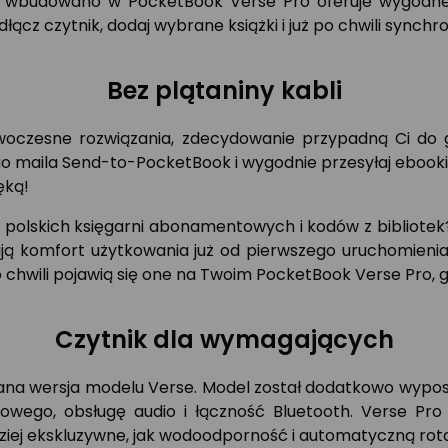
e wbudowano w PocketBook Verse Pro oferuje wygodne ł
cz czytnik, dodaj wybrane książki i już po chwili synchro
Bez plątaniny kabli
nowoczesne rozwiązania, zdecydowanie przypadną Ci do
o maila Send-to-PocketBook i wygodnie przesyłaj ebooki
ęką!
h polskich księgarni abonamentowych i kodów z bibliotek
ą komfort użytkowania już od pierwszego uruchomienia
po chwili pojawią się one na Twoim PocketBook Verse Pro,
Czytnik dla wymagających
ana wersja modelu Verse. Model został dodatkowo wypo
frowego, obsługę audio i łączność Bluetooth. Verse Pro
ziej ekskluzywne, jak wodoodporność i automatyczną rot