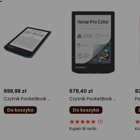
698,98 zł
678,40 zł
82
Czytnik PocketBook Verse Pro DACH-Version niebieski (PB634-A-WW-B)
Czytnik PocketBook Verse Pro Color niebieski (PB634K3-1-WW)
Do koszyka
Do koszyka
ocena
ocena
Ocena
o
O
(1)
produktu
produktu
produktu
pr
pr
Kupiło 18 osób
Ku
0/5
5/5
4.
gwiazdki
gwiazdki
gw