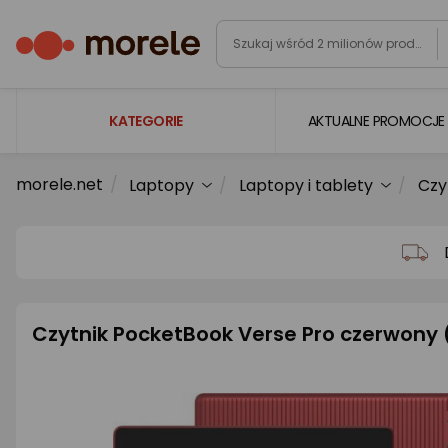
KATEGORIE
AKTUALNE PROMOCJE
morele.net
Laptopy
Laptopy i tablety
Czy
Laptopy
Komputery
Podzespoły komputerowe
Gaming
Czytnik PocketBook Verse Pro czerwon
Smartfony i smartwatche
Telewizory i audio
Foto i kamery
AGD duże