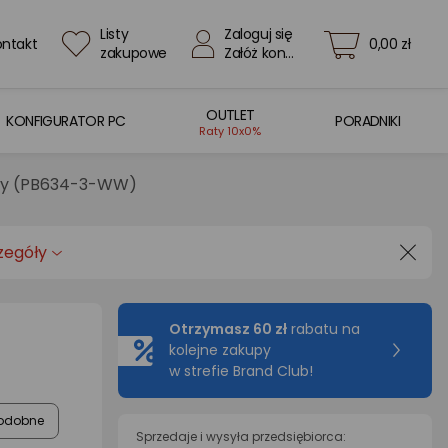
Listy
Zaloguj się
ontakt
0,00 zł
zakupowe
Załóż konto
OUTLET
KONFIGURATOR PC
PORADNIKI
Raty 10x0%
ony (PB634-3-WW)
zegóły
Otrzymasz 60 zł
rabatu na
kolejne zakupy
w strefie Brand Club!
odobne
Sprzedaje i wysyła przedsiębiorca: