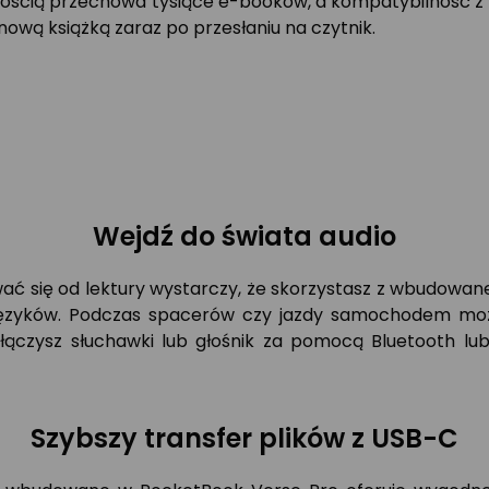
ością przechowa tysiące e-booków, a kompatybilność z n
nową książką zaraz po przesłaniu na czytnik.
Wejdź do świata audio
wać się od lektury wystarczy, że skorzystasz z wbudowan
 języków. Podczas spacerów czy jazdy samochodem moż
czysz słuchawki lub głośnik za pomocą Bluetooth lub zł
Szybszy transfer plików z USB-C