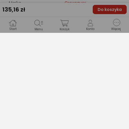
Marka
Crewsaver
135
,16 zł
Do koszyka
Kod producenta
6950-XS
Start
Konto
Więcej
Menu
Koszyk
EAN
5028654006426
Drukuj opis
Opinie
(0)
Produkt nie ma jeszcze opinii.
Pytania i odpowiedzi
(0)