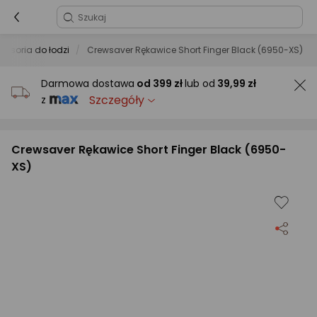
cesoria do łodzi
Crewsaver Rękawice Short Finger Black (6950-XS)
Darmowa dostawa
od
399 zł
lub od
39,99 zł
Szczegóły
z
Crewsaver Rękawice Short Finger Black (6950-
XS)