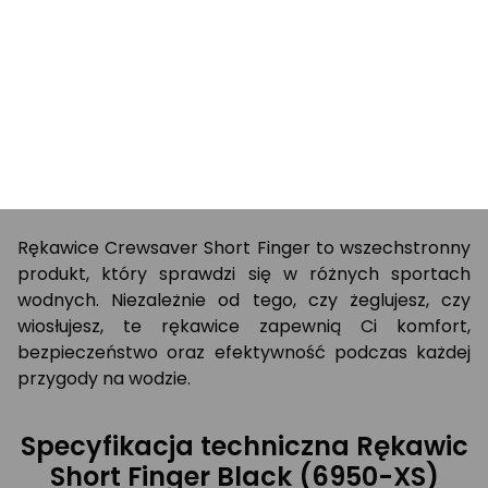
przylegają do dłoni, co zwiększa ich funkcjonalność
podczas aktywności na wodzie.
Uniwersalne zastosowanie –
idealne do żeglowania i
wiosłowania
Rękawice Crewsaver Short Finger to wszechstronny
produkt, który sprawdzi się w różnych sportach
wodnych. Niezależnie od tego, czy żeglujesz, czy
wiosłujesz, te rękawice zapewnią Ci komfort,
bezpieczeństwo oraz efektywność podczas każdej
przygody na wodzie.
Specyfikacja techniczna Rękawic
Short Finger Black (6950-XS)