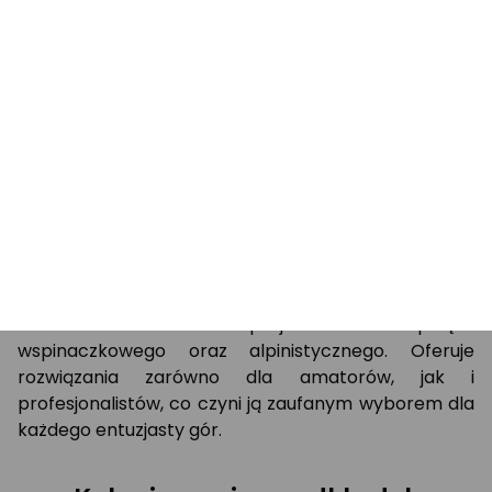
Podkładki ważą zaledwie 130 g, co czyni je lekkim i
łatwym w transporcie akcesorium. Wykonane z
wysokiej jakości materiałów, zapewniają trwałość i
niezawodność, co jest niezbędne w trudnych
warunkach górskich.
Dlaczego warto wybrać Climbing
Technology?
Climbing Technology to marka z wieloletnim
doświadczeniem w projektowaniu sprzętu
wspinaczkowego oraz alpinistycznego. Oferuje
rozwiązania zarówno dla amatorów, jak i
profesjonalistów, co czyni ją zaufanym wyborem dla
każdego entuzjasty gór.