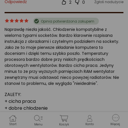
Odpowiedz
2
0
Zgłoś nadużycie
ocena
Ocena
Opinia potwierdzona zakupem
produktu
produktu
Naprawdę niezła jakość. Chłodzenie kompatybilne z
5/5
wieloma typami socketów. Bardzo klarownie rozpisana
gwiazdki
instrukcja z obrazkami i czytelnym podziałem na sockety.
Jako że to moje pierwsze składanie komputera to
doceniam i dzięki temu szybko poszło. Temperatury
procesora bardzo dobre przy niskich prędkościach
obrotowych wentylatorów. Bardzo cicha praca. Jedyny
minus to że przy wyższych pamięciach RAM wentylator
zewnętrzny musi odstawać nieco powyżej radiatorów. Nie
stanowi to problemu, ale wygląda "nieidealnie".
ZALETY:
+ cicha praca
+ dobre chłodzenie
+ cena
+ instrukcja montażu
Start
Konto
Więcej
Menu
Koszyk