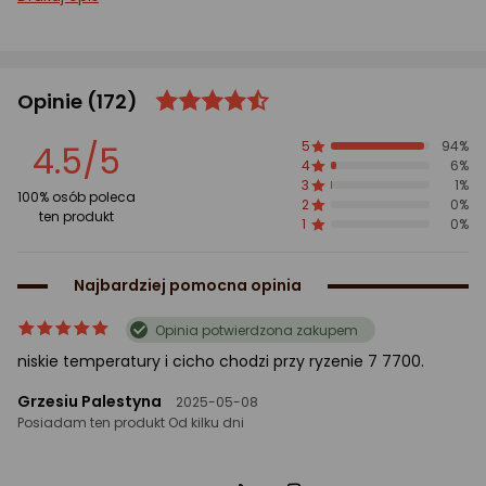
Opinie
(172)
ocena
Ocena
produktu
produktu
4.5/5
5
94%
4.5/5
4
6%
gwiazdki
3
1%
100% osób poleca
2
0%
ten produkt
1
0%
Najbardziej pomocna opinia
ocena
Ocena
Opinia potwierdzona zakupem
produktu
produktu
niskie temperatury i cicho chodzi przy ryzenie 7 7700.
5/5
gwiazdki
Grzesiu Palestyna
2025-05-08
Posiadam ten produkt Od kilku dni