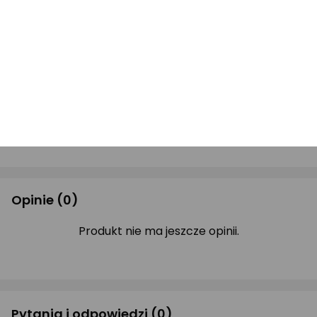
Sp. k.
Garwolińska 1, 08-400
Adres
Miętne, Polska
Adres e-mail
serwis@lechpol.pl
Drukuj opis
Opinie
(0)
Produkt nie ma jeszcze opinii.
Pytania i odpowiedzi
(0)