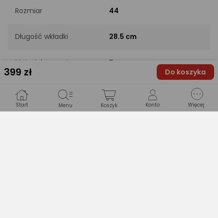
Rozmiar
44
Długość wkładki
28.5 cm
Materiał zewnętrzny
Zamsz
399
zł
Do koszyka
Membrana
Tak
Start
Konto
Więcej
Menu
Koszyk
Technologie cholewki
Nie dotyczy
Technologie
EVA
podeszwy
Drukuj opis