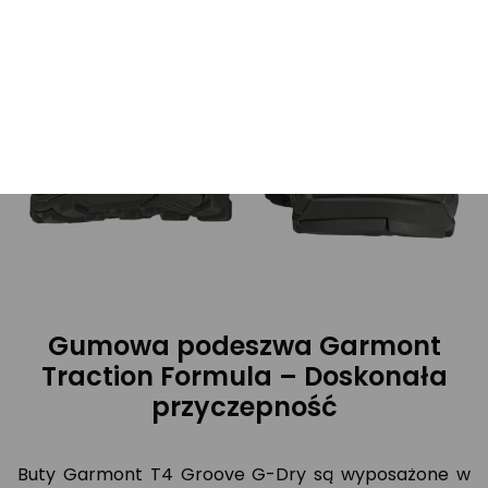
Gumowa podeszwa Garmont
Traction Formula – Doskonała
przyczepność
Buty Garmont T4 Groove G-Dry są wyposażone w