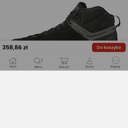
358
,86 zł
Do koszyka
Start
Konto
Więcej
Menu
Koszyk
Wysoka jakość materiałów –
Skóra zamszowa i nylon