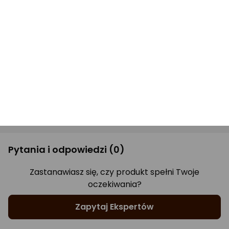
Pytanie techniczne do producenta
Drukuj opis
Opinie
(0)
Produkt nie ma jeszcze opinii.
Pytania i odpowiedzi
(0)
Zastanawiasz się, czy produkt spełni Twoje
oczekiwania?
Zapytaj Ekspertów