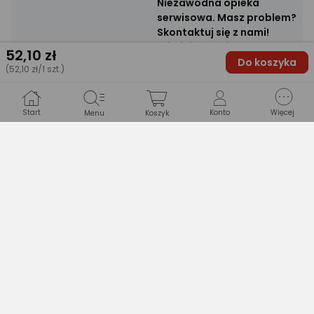
Niezawodna opieka
serwisowa. Masz problem?
Skontaktuj się z nami!
Infolinia serwisowa czynna
52
,10 zł
jest 7 dni w tygodniu przez
Do koszyka
(52,10 zł/1 szt.)
24 godziny. 801 191 534
Gwarancja BOSCH:
Elektronarzędzia i
Start
Konto
Więcej
Menu
Koszyk
przyrządy pomiarowe
Opis:
profesjonalne z linii Bosch
Niebieski mogą zostać
objęte rozszerzoną 36-
miesięczną gwarancją, pod
warunkiem dokonania ich
rejestracji na stronie
internetowej www.bosch-
gwarancja.pl w ciągu 30 dni
od daty zakupu.