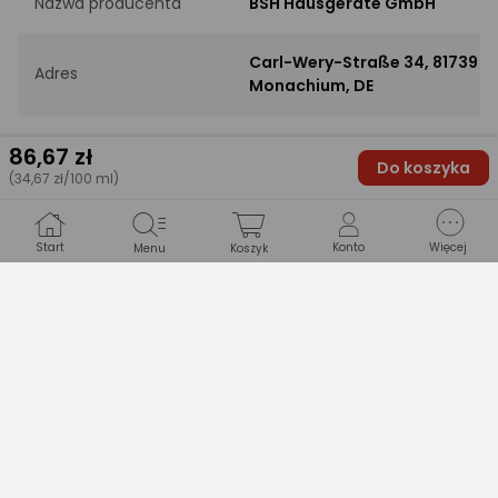
Nazwa producenta
BSH Hausgeräte GmbH
Carl-Wery-Straße 34, 81739
Adres
Monachium, DE
Adres e-mail
centrum.kontaktu@bshg.com
86
,67 zł
Do koszyka
(34,67 zł/100 ml)
Pytanie techniczne do producenta
Drukuj opis
Start
Konto
Więcej
Menu
Koszyk
Opinie
(0)
Produkt nie ma jeszcze opinii.