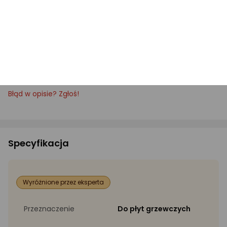
Zamów teraz, aby cieszyć się doskonałą czystością i
blaskiem swojej płyty ceramicznej! To idealny wybór
dla każdego, kto ceni sobie jakość i skuteczność –
dostępny już dziś na Morele!
Pytanie techniczne do producenta
Błąd w opisie? Zgłoś!
Specyfikacja
Wyróżnione przez eksperta
Przeznaczenie
Do płyt grzewczych