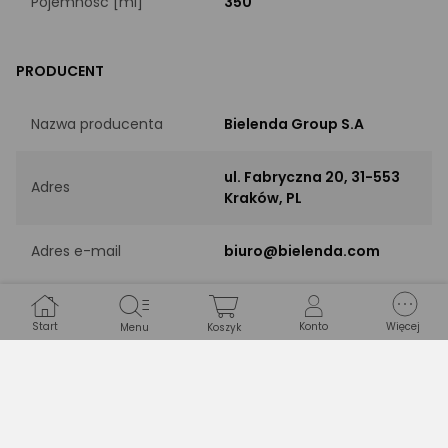
Pojemność [ml]
350
PRODUCENT
Nazwa producenta
Bielenda Group S.A
ul. Fabryczna 20, 31-553
Adres
Kraków, PL
Adres e-mail
biuro@bielenda.com
Drukuj opis
Start
Konto
Więcej
Menu
Koszyk
Opinie
(0)