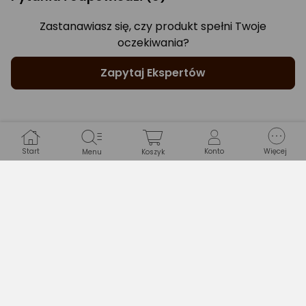
Zastanawiasz się, czy produkt spełni Twoje
oczekiwania?
Zapytaj Ekspertów
Start
Konto
Więcej
Menu
Koszyk
Gwarancje
WARUNKI GWARANCJI
Długość
24 miesiące
Typ gwarancji
Producenta