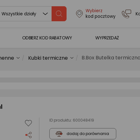
Wybierz
K
Wszystkie działy
kod pocztowy
ODBIERZ KOD RABATOWY
WYPRZEDAŻ
B.Box Butelka termiczn
chenne
Kubki termiczne
l
ID produktu:
600048419
dodaj do porównania