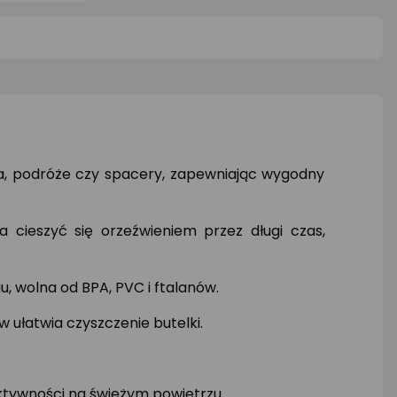
5
0/5
0/5
iazdki
gwiazdki
gwiazd
nia, podróże czy spacery, zapewniając wygodny
 cieszyć się orzeźwieniem przez długi czas,
iu, wolna od BPA, PVC i ftalanów.
 ułatwia czyszczenie butelki.
aktywności na świeżym powietrzu.