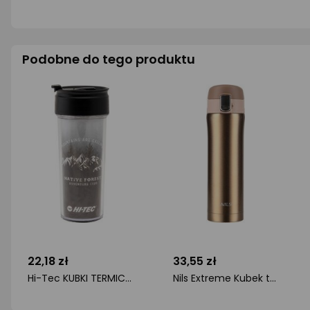
Podobne do tego produktu
22,18 zł
33,55 zł
Hi-Tec KUBKI TERMICZNE WHIP 400ml FOGGY FOREST ONE SIZE
Nils Extreme Kubek termiczny turystyczny Nils NCB10 termos stal nierdzewna złoty 430ml
ocena
ocena
produktu
produktu