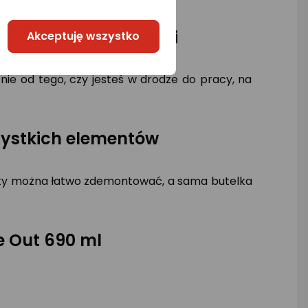
ie w każdej sytuacji
Akceptuję wszystko
nie od tego, czy jesteś w drodze do pracy, na
zystkich elementów
enty można łatwo zdemontować, a sama butelka
e Out 690 ml