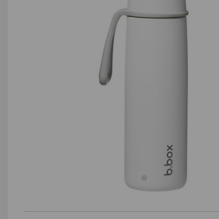
AGD małe
Dom i ogród
Biuro i firma
Sport i turystyka
Zabawki i dziecko
Uroda i zdrowie
Supermarket
Strefa marek