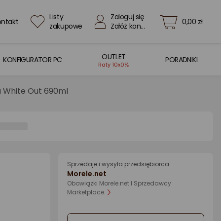
Listy
Zaloguj się
ontakt
0,00 zł
zakupowe
Załóż konto
OUTLET
KONFIGURATOR PC
PORADNIKI
Raty 10x0%
a White Out 690ml
Sprzedaje i wysyła przedsiębiorca:
Morele.net
Obowiązki Morele.net I Sprzedawcy
Marketplace.