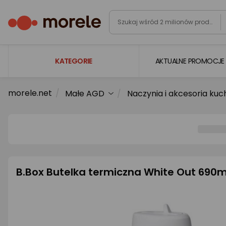
KATEGORIE
AKTUALNE PROMOCJE
morele.net
Małe AGD
Naczynia i akcesoria ku
Laptopy
Komputery
Podzespoły komputerowe
Gaming
Smartfony i smartwatche
B.Box Butelka termiczna White Out 690m
Telewizory i audio
Foto i kamery
AGD duże