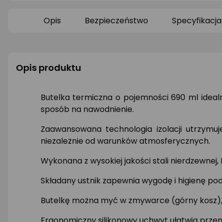
0/5
0/5
gwiazdki
gwiazdki
Opis
Bezpieczeństwo
Specyfikacja
Opis produktu
Butelka termiczna o pojemności 690 ml idealn
sposób na nawodnienie.
Zaawansowana technologia izolacji utrzymuj
niezależnie od warunków atmosferycznych.
Wykonana z wysokiej jakości stali nierdzewnej, P
Składany ustnik zapewnia wygodę i higienę po
Butelkę można myć w zmywarce (górny kosz), co
Ergonomiczny silikonowy uchwyt ułatwia przen