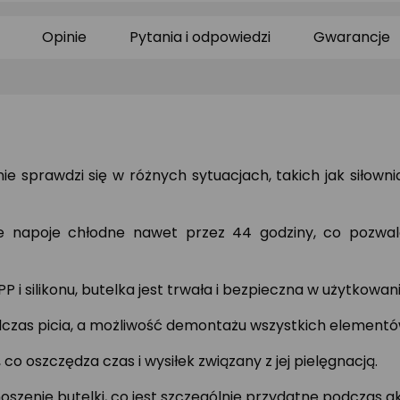
0/5
0/5
0/
gwiazdki
gwiazdki
gw
Opinie
Pytania i odpowiedzi
Gwarancje
ie sprawdzi się w różnych sytuacjach, takich jak siłow
e napoje chłodne nawet przez 44 godziny, co pozwala
P i silikonu, butelka jest trwała i bezpieczna w użytkowan
dczas picia, a możliwość demontażu wszystkich elementów
 oszczędza czas i wysiłek związany z jej pielęgnacją.
oszenie butelki, co jest szczególnie przydatne podczas 