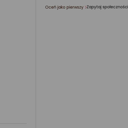
Zapytaj społecznośc
Oceń jako pierwszy
ocena
produktu
0/5
gwiazdki