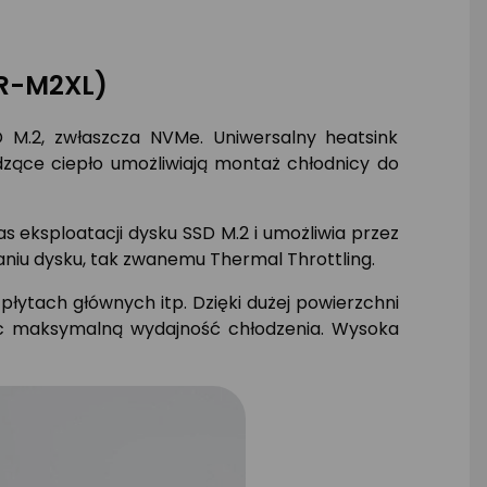
LR-M2XL)
M.2, zwłaszcza NVMe. Uniwersalny heatsink
ące ciepło umożliwiają montaż chłodnicy do
eksploatacji dysku SSD M.2 i umożliwia przez
aniu dysku, tak zwanemu Thermal Throttling.
łytach głównych itp. Dzięki dużej powierzchni
jąc maksymalną wydajność chłodzenia. Wysoka