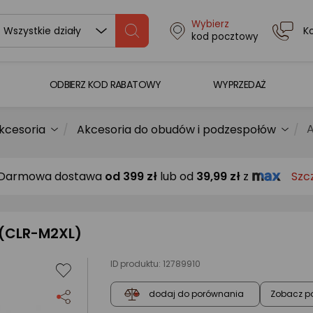
Wybierz
K
Wszystkie działy
kod pocztowy
ODBIERZ KOD RABATOWY
WYPRZEDAŻ
A
akcesoria
Akcesoria do obudów i podzespołów
Darmowa dostawa
od
399 zł
lub od
39,99 zł
z
Szc
 (CLR-M2XL)
ID produktu:
12789910
Zobacz p
dodaj do porównania