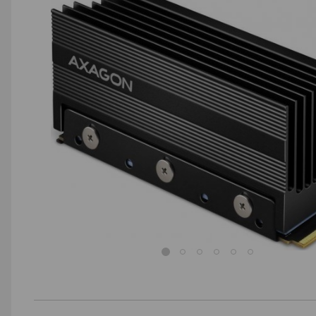
AGD małe
Dom i ogród
Biuro i firma
Sport i turystyka
Zabawki i dziecko
Uroda i zdrowie
Supermarket
Strefa marek