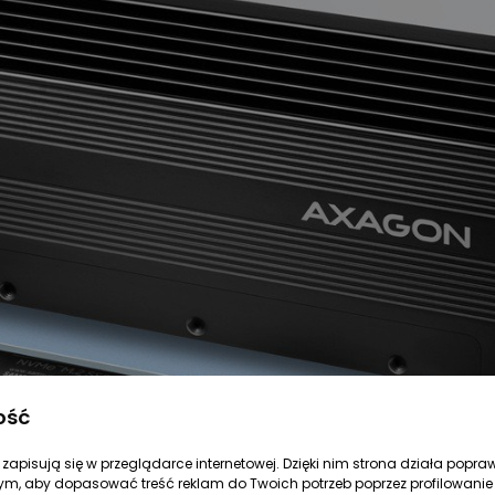
ość
re zapisują się w przeglądarce internetowej. Dzięki nim strona działa popra
ym, aby dopasować treść reklam do Twoich potrzeb poprzez profilowanie 