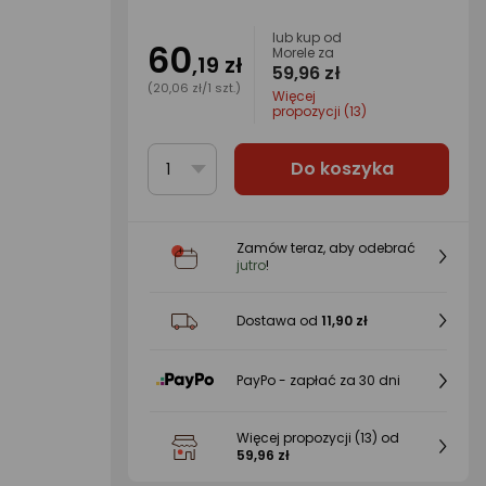
lub kup od
60
Morele za
,19 zł
59,96 zł
(20,06 zł/1 szt.)
Więcej
propozycji (13)
Do koszyka
1
Zamów teraz, aby odebrać
jutro
!
Dostawa od
11,90 zł
PayPo - zapłać za 30 dni
Więcej propozycji
(13)
od
59,96 zł