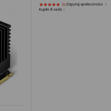
Zapytaj społeczności
Ocena
ocena
(5)
produktu
produktu
Kupiło 8 osób
5/5
gwiazdki