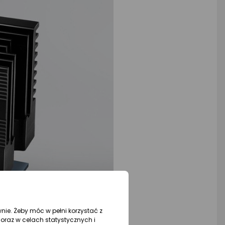
wnie. Żeby móc w pełni korzystać z
oraz w celach statystycznych i