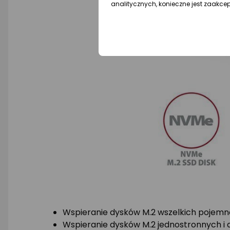
analitycznych, konieczne jest zaakce
Wspieranie dysków M.2 wszelkich pojemno
Wspieranie dysków M.2 jednostronnych i