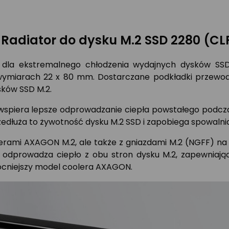
Radiator do dysku M.2 SSD 2280 (C
a ekstremalnego chłodzenia wydajnych dysków SSD 
ymiarach 22 x 80 mm. Dostarczane podkładki przewodz
sków SSD M.2.
piera lepsze odprowadzanie ciepła powstałego podczas 
zedłuża to żywotność dysku M.2 SSD i zapobiega spowalni
rami AXAGON M.2, ale także z gniazdami M.2 (NGFF) na p
nie odprowadza ciepło z obu stron dysku M.2, zapewnia
mocniejszy model coolera AXAGON.