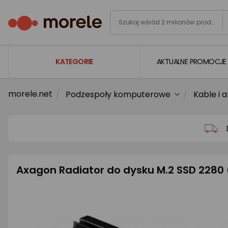
KATEGORIE
AKTUALNE PROMOCJE
morele.net
Podzespoły komputerowe
Kable i 
Laptopy
Komputery
Podzespoły komputerowe
Gaming
Axagon Radiator do dysku M.2 SSD 2280
Smartfony i smartwatche
Telewizory i audio
Foto i kamery
AGD duże