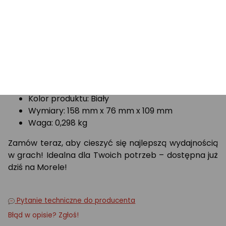
Interfejs urządzenia: RF Wireless + Bluetooth +
USB Type-A
Rozdzielczość ruchu: 42000 DPI
Rodzaj przycisków: Wciskane przyciski
Liczba przycisków: 6
Typ przewijania: Koło
Kolor iluminacji: Wielo
Źródło zasilania: Baterie/Przewód
Kolor produktu: Biały
Wymiary: 158 mm x 76 mm x 109 mm
Waga: 0,298 kg
Zamów teraz, aby cieszyć się najlepszą wydajnością
w grach! Idealna dla Twoich potrzeb – dostępna już
dziś na Morele!
Pytanie techniczne do producenta
Błąd w opisie? Zgłoś!