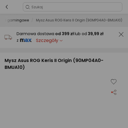
szki gamingowe
Mysz Asus ROG Keris II Origin (90MP04A0-BMUA10)
Darmowa dostawa
od
399 zł
lub od
39,99 zł
Szczegóły
z
Mysz Asus ROG Keris II Origin (90MP04A0-
BMUA10)