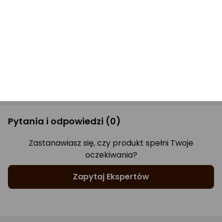
Opinie
(0)
Produkt nie ma jeszcze opinii.
Pytania i odpowiedzi
(0)
Zastanawiasz się, czy produkt spełni Twoje
oczekiwania?
Zapytaj Ekspertów