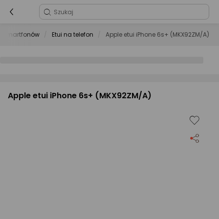
o smartfonów
Etui na telefon
Apple etui iPhone 6s+ (MKX92ZM/A)
Apple etui iPhone 6s+ (MKX92ZM/A)