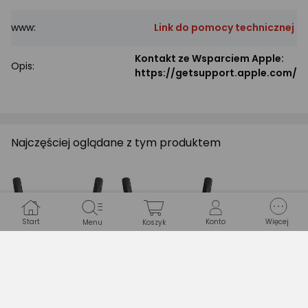
www:
Link do pomocy technicznej
Kontakt ze Wsparciem Apple:
Opis:
https://getsupport.apple.com/
Najczęściej oglądane z tym produktem
Start
Konto
Więcej
Menu
Koszyk