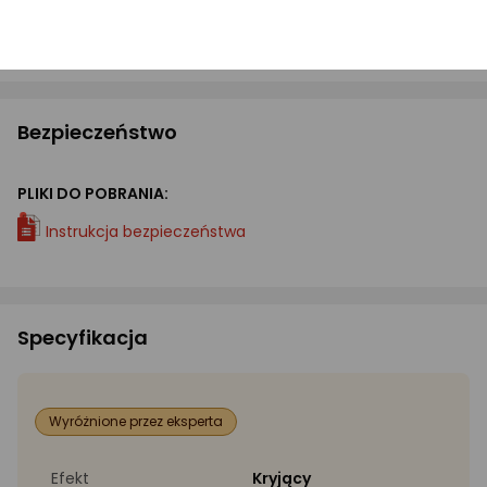
Błąd w opisie? Zgłoś!
Bezpieczeństwo
PLIKI DO POBRANIA:
Instrukcja bezpieczeństwa
Specyfikacja
Wyróżnione przez eksperta
Efekt
Kryjący