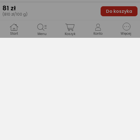
INFORMACJE PODSTAWOWE
81
zł
Do koszyka
(810 zł/100 g)
Rodzaj
Podkład
Start
Konto
Więcej
Menu
Koszyk
Konsystencja
Sypka
Efekt
Kryjący
Formuła
Standardowa
Pojemność [ml]
10
PRODUCENT
Nazwa producenta
BLM Sp. z o.o.