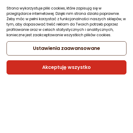
Strona wykorzystuje pliki cookies, które zapisują się w
przeglądarce internetowej. Dzięki nim strona działa poprawnie.
Żeby móc w pełni korzystać z funkcjonalności naszych sklepów, w
Potężne karty graficzne Radeon
tym, aby dopasować treść reklam do Twoich potrzeb poprzez
profilowanie oraz w celach statystycznych i analitycznych,
Zastanawiasz się nad ulepszeniem swojego sprzętu do
konieczne jest zaakceptowanie wszystkich plików cookies.
gier? Świetnie się składa, bo na horyzoncie pojawiły się
absolutnie legendarne oferty. Prawdziwym hitem dla
Ustawienia zaawansowane
wymagających jest
Gigabyte Radeon RX 9070 XT
Gaming OC 16GB GDDR6
. Ten wspaniały model dysponuje
Akceptuję wszystko
ogromnym zapasem szybkiej pamięci na poziomie 16GB
GDDR6. Jeśli natomiast budujesz estetyczny, jasny zestaw i
zależy Ci na wyróżniającym się wyglądzie, na pewno
zachwyci Cię zjawiskowa
Gigabyte Radeon RX 9070 XT
Gaming OC ICE 16GB GDDR6
.