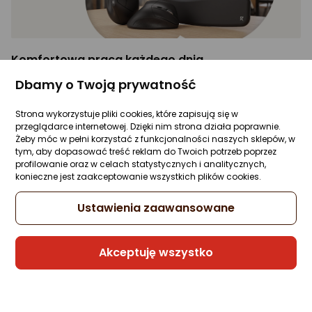
Komfortowa praca każdego dnia
Dbamy o Twoją prywatność
Zasługujesz na odpoczynek nawet podczas
wielogodzinnego wypełniania arkuszy czy pisania raportów.
Strona wykorzystuje pliki cookies, które zapisują się w
Seria biurowa od Redragon powstała właśnie z myślą o
przeglądarce internetowej. Dzięki nim strona działa poprawnie.
Twojej wygodzie, co świetnie widać w ergonomicznych
Żeby móc w pełni korzystać z funkcjonalności naszych sklepów, w
zestawach takich jak
Redragon BS-8418
oraz
Redragon
tym, aby dopasować treść reklam do Twoich potrzeb poprzez
BS-7367-B
. Jeśli wolisz samodzielnie skomponować swoje
profilowanie oraz w celach statystycznych i analitycznych,
stanowisko, zwróć uwagę na myszy o specjalnie
konieczne jest zaakceptowanie wszystkich plików cookies.
wyprofilowanym kształcie, które dbają o naturalne ułożenie
Ustawienia zaawansowane
nadgarstka. Modele takie jak
Redragon BM-4033
czy
Redragon BM-4131
pozwolą Ci zapomnieć o zmęczeniu po
całym dniu przy komputerze. Dla najbardziej
Akceptuję wszystko
wymagających użytkowników biurowych idealnym
wyborem będzie zaawansowany zestaw
Redragon BS-
7162 MAX
lub precyzyjna mysz
Redragon BM-4162
, które
łączą biurową funkcjonalność z nowoczesnym designem.