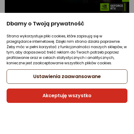
Dbamy o Twoją prywatność
Inteligentna płynność dopasowana do Twojego
ekranu
Strona wykorzystuje pliki cookies, które zapisują się w
Nowoczesny gaming zmienia się na naszych oczach dzięki
przeglądarce internetowej. Dzięki nim strona działa poprawnie.
Żeby móc w pełni korzystać z funkcjonalności naszych sklepów, w
niesamowitemu postępowi w technikach rekonstrukcji
tym, aby dopasować treść reklam do Twoich potrzeb poprzez
obrazu oraz zaawansowanego generowania klatek. Jeśli
profilowanie oraz w celach statystycznych i analitycznych,
posiadasz monitor nowej generacji oferujący bardzo
konieczne jest zaakceptowanie wszystkich plików cookies.
wysokie odświeżanie, z pewnością chcesz wycisnąć z niego
100% możliwości i cieszyć się spójnym działaniem w każdej
Ustawienia zaawansowane
sytuacji. Nvidia stworzyła rewolucyjne rozwiązanie
DLSS 4.5
Dynamic Multi Frame Generation
, które działa niezwykle
inteligentnie. System samodzielnie analizuje sytuację na
Akceptuję wszystko
ekranie i automatycznie przełącza się między różnymi
mnożnikami, zapewniając idealne zbalansowanie między
nieskazitelną jakością, płynnością a błyskawicznym czasem
reakcji dostosowanym do Twojego ekranu.