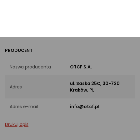
Rozmiar [EU]
Nie dotyczy
Kolor
Szary
PRODUCENT
Nazwa producenta
OTCF S.A.
ul. Saska 25C, 30-720
Adres
Kraków, PL
Adres e-mail
info@otcf.pl
Drukuj opis