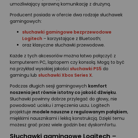
umożliwiający sprawną komunikację z drużyną.
Producent posiada w ofercie dwa rodzaje słuchawek
gamingowych:
słuchawki gamingowe bezprzewodowe
Logitech
– korzystające z Bluetooth;
oraz klasyczne słuchawki przewodowe.
Każde z tych akcesoriów można łatwo połączyć z
komputerem PC, laptopem czy konsolą. Mogą to być
na przykład wysokiej jakości
słuchawki PS5
do
gamingu lub
słuchawki Xbox Series X
.
Podczas długich sesji gamingowych
komfort
noszenia jest równie istotny co jakość dźwięku
.
Słuchawki powinny dobrze przylegać do głowy, nie
powodować ucisku i zmęczenia uszu. Logitech
projektuje
modele nauszne z regulowanym pałąkiem
,
miękkimi nausznikami i lekką konstrukcją. Dzięki temu
możesz grać przez wiele godzin bez dyskomfortu.
Słuchawki gamingowe Logitech –