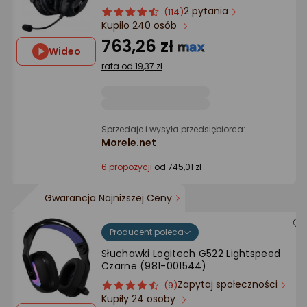
2 pytania
ocena
Ocena
(114)
Kupiło 240 osób
produktu
produktu
4.5/5
763,26 zł
Wideo
gwiazdki
rata od 19,37 zł
Sprzedaje i wysyła przedsiębiorca:
Morele.net
6 propozycji
od 745,01 zł
Gwarancja Najniższej Ceny
Producent poleca
Słuchawki Logitech G522 Lightspeed
Czarne (981-001544)
Zapytaj społeczności
ocena
Ocena
(9)
Kupiły 24 osoby
produktu
produktu