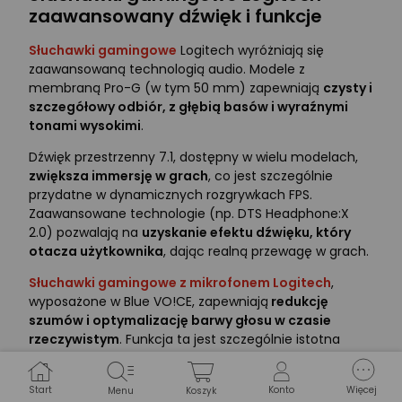
zaawansowany dźwięk i funkcje
Słuchawki gamingowe
Logitech wyróżniają się
zaawansowaną technologią audio. Modele z
membraną Pro-G (w tym 50 mm) zapewniają
czysty i
szczegółowy odbiór, z głębią basów i wyraźnymi
tonami wysokimi
.
Dźwięk przestrzenny 7.1, dostępny w wielu modelach,
zwiększa immersję w grach
, co jest szczególnie
przydatne w dynamicznych rozgrywkach FPS.
Zaawansowane technologie (np. DTS Headphone:X
2.0) pozwalają na
uzyskanie efektu dźwięku, który
otacza użytkownika
, dając realną przewagę w grach.
Słuchawki gamingowe z mikrofonem Logitech
,
wyposażone w Blue VO!CE, zapewniają
redukcję
szumów i optymalizację barwy głosu w czasie
rzeczywistym
. Funkcja ta jest szczególnie istotna
podczas rozgrywek zespołowych online, gdy czysta
komunikacja jest najważniejsza.
Start
Konto
Więcej
Menu
Koszyk