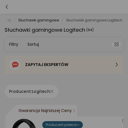
 Graczy
Słuchawki gamingowe
Słuchawki gamingowe Logitech
Słuchawki gamingowe Logitech
(64)
Filtry
Sortuj
ZAPYTAJ EKSPERTÓW
Sortowanie domyślne
Cena - od najniższej
Logitech
Cena - od najwyższej
Gwarancja Najniższej Ceny
Po popularności
Producent poleca