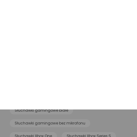
Słuchawki Endorfy
Słuchawki PlayStation
Słuchawki PS4
Słuchawki Corsair
Słuchawki Xbox Series X
Słuchawki Turtle Beach
Słuchawki Redragon
Słuchawki Onikuma
Słuchawki MSI
Słuchawki gamingowe JBL
Słuchawki gamingowe douszne
Słuchawki Asus
Słuchawki gamingowe przewodowe
Słuchawki gamingowe białe
Słuchawki gamingowe bez mikrofonu
Słuchawki Xbox One
Słuchawki Xbox Series S