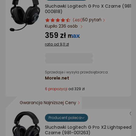
Ocena: od najlepszej
Słuchawki Logitech G Pro X Czarne (981-
000818)
50 pytań
ocena
Ocena
Po ilości komentarzy
(461)
Kupiło 236 osób
produktu
produktu
4.5/5
359 zł
gwiazdki
rata od 9,11 zł
Sprzedaje i wysyła przedsiębiorca:
Morele.net
6 propozycji
od 329 zł
Gwarancja Najniższej Ceny
Producent poleca
Słuchawki Logitech G Pro X2 Lightspeed
Czarne (981-001263)