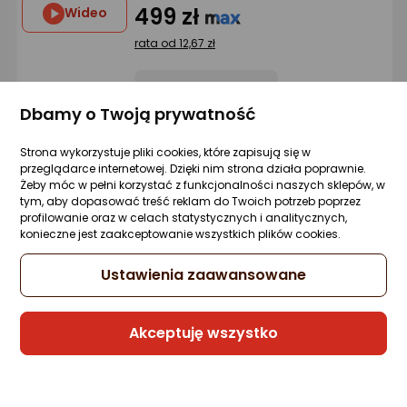
4.5/5
499 zł
Wideo
gwiazdki
rata od 12,67 zł
Dbamy o Twoją prywatność
W Outlecie już od 299,40 zł
Strona wykorzystuje pliki cookies, które zapisują się w
Rata od
7,60 zł
10x0%
przeglądarce internetowej. Dzięki nim strona działa poprawnie.
Żeby móc w pełni korzystać z funkcjonalności naszych sklepów, w
Sprzedaje i wysyła przedsiębiorca:
tym, aby dopasować treść reklam do Twoich potrzeb poprzez
Morele.net
profilowanie oraz w celach statystycznych i analitycznych,
konieczne jest zaakceptowanie wszystkich plików cookies.
3 propozycje
od 530,16 zł
Ustawienia zaawansowane
Gwarancja Najniższej Ceny
Akceptuję wszystko
Rekomendacja eksperta
Słuchawki Logitech G335 Białe (981-
001018)
Zapytaj społeczności
ocena
Ocena
(12)