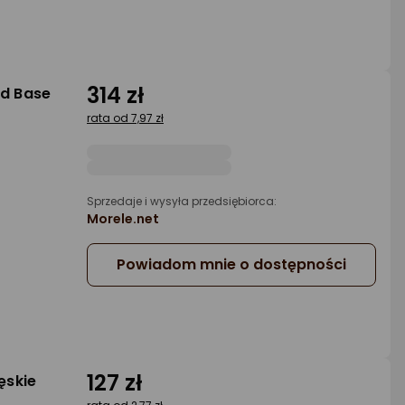
314 zł
ld Base
rata od 7,97 zł
Sprzedaje i wysyła przedsiębiorca:
Morele.net
Powiadom mnie o dostępności
127 zł
ęskie