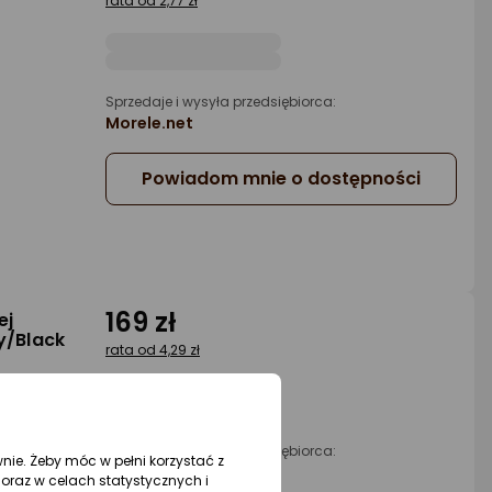
rata od 2,77 zł
Sprzedaje i wysyła przedsiębiorca:
Morele.net
Powiadom mnie o dostępności
169 zł
ej
y/Black
rata od 4,29 zł
Sprzedaje i wysyła przedsiębiorca:
wnie. Żeby móc w pełni korzystać z
Morele.net
oraz w celach statystycznych i