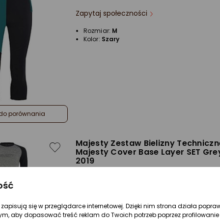
Zapytaj społeczności
Rozmiar:
M
Kolor:
Szary
do porównania
Majesty Zestaw Bielizny Techniczn
Majesty Cover Base Layer SET Gre
2019
Zapytaj społeczności
ość
Rozmiar:
S
re zapisują się w przeglądarce internetowej. Dzięki nim strona działa popra
ym, aby dopasować treść reklam do Twoich potrzeb poprzez profilowanie 