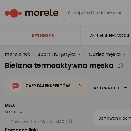
KATEGORIE
AKTUALNE PROMOCJE
morele.net
Sport i turystyka
Odzież męska
Laptopy
Bielizna termoaktywna męska
(0)
Komputery
Podzespoły komputerowe
ZAPYTAJ EKSPERTÓW
Gaming
AKTYWNE FILTRY
Smartfony i smartwatche
MAX
Telewizory i audio
SORTUJ:
A-Z
Sortowanie do
Foto i kamery
Dostawa 0 zł z Morele MAX (0)
Pomocne linki
AGD duże