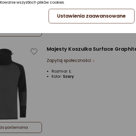
ptowanie wszystkich plików cookies.
Ustawienia zaawansowane
do porównania
Majesty Koszulka Surface Graphit
Zapytaj społeczności
Rozmiar:
L
Kolor:
Szary
do porównania