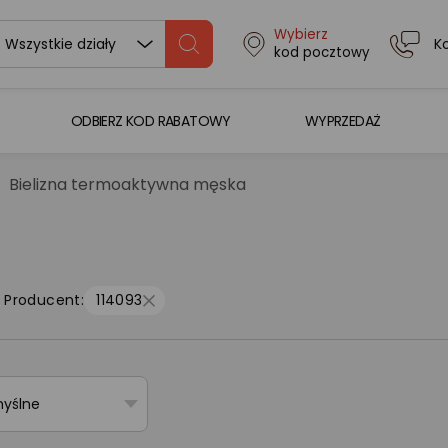
Wybierz
K
Wszystkie działy
kod pocztowy
ODBIERZ KOD RABATOWY
WYPRZEDAŻ
Bielizna termoaktywna męska
Producent:
114093
myślne