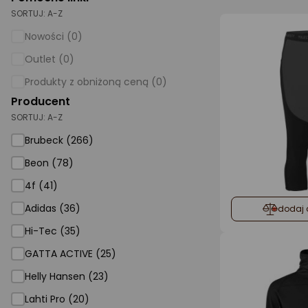
SORTUJ:
A-Z
AGD małe
Nowości (0)
Dom i ogród
Outlet (0)
Biuro i firma
Produkty z obniżoną ceną (0)
Producent
Sport i turystyka
SORTUJ:
A-Z
Zabawki i dziecko
Brubeck (266)
Uroda i zdrowie
Beon (78)
Supermarket
4f (41)
Strefa marek
Adidas (36)
dodaj 
Hi-Tec (35)
GATTA ACTIVE (25)
Helly Hansen (23)
Lahti Pro (20)