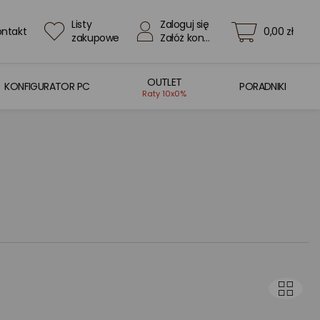
Listy
Zaloguj się
ontakt
0,00 zł
zakupowe
Załóż konto
OUTLET
KONFIGURATOR PC
PORADNIKI
Raty 10x0%